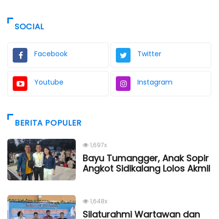
SOCIAL
Facebook
Twitter
Youtube
Instagram
BERITA POPULER
1,697x
Bayu Tumangger, Anak Sopir
Angkot Sidikalang Lolos Akmil
1,648x
Silaturahmi Wartawan dan