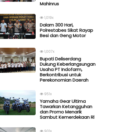
Mahinrus
1,019x
Dalam 300 Hari,
Polrestabes Sikat Rayap
Besi dan Geng Motor
1,007x
Bupati Deliserdang
Dukung Keberlangsungan
Usaha PT Indofarm,
Berkontribusi untuk
Perekonomian Daerah
951x
Yamaha Gear Ultima
Tawarkan Ketangguhan
dan Promo Menarik
Sambut Kemerdekaan Rl
901x