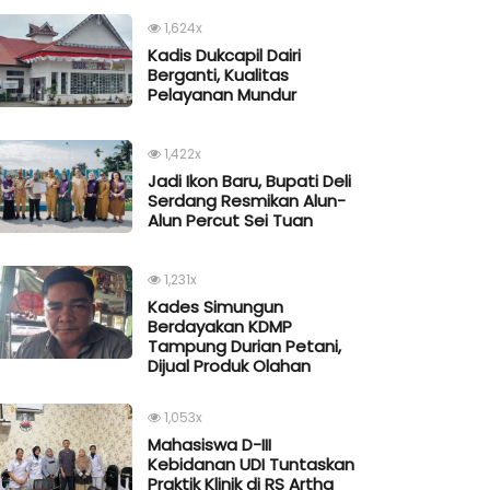
1,624x
Kadis Dukcapil Dairi
Berganti, Kualitas
Pelayanan Mundur
1,422x
Jadi Ikon Baru, Bupati Deli
Serdang Resmikan Alun-
Alun Percut Sei Tuan
1,231x
Kades Simungun
Berdayakan KDMP
Tampung Durian Petani,
Dijual Produk Olahan
1,053x
Mahasiswa D-III
Kebidanan UDI Tuntaskan
Praktik Klinik di RS Artha