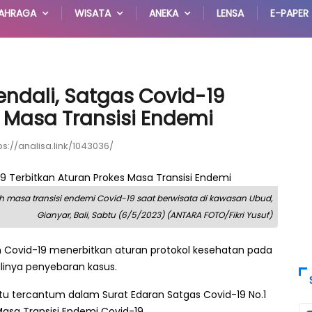
AHRAGA
WISATA
ANEKA
LENSA
E-PAPER
ndali, Satgas Covid-19
s Masa Transisi Endemi
ps://analisa.link/1043036/
 masa transisi endemi Covid-19 saat berwisata di kawasan Ubud,
Gianyar, Bali, Sabtu (6/5/2023) (ANTARA FOTO/Fikri Yusuf)
Covid-19 menerbitkan aturan protokol kesehatan pada
alinya penyebaran kasus.
n itu tercantum dalam Surat Edaran Satgas Covid-19 No.1
asa Transisi Endemi Covid-19.