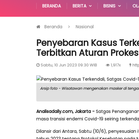
BERANDA
BERITA
BISNIS
OL
Beranda
Nasional
Penyebaran Kasus Terke
Terbitkan Aturan Proke
Sabtu, 10 Jun 2023 09:30 WIB
1,917x
htt
Arsip foto - Wisatawan mengenakan masker di tengah
Analisadaily.com, Jakarta -
Satgas Penanganan 
masa transisi endemi Covid-19 seiring terkend
Dilansir dari Antara, Sabtu (10/6), penyesuaia
tahun 2023 tentang Protokol Kesehatan pada M