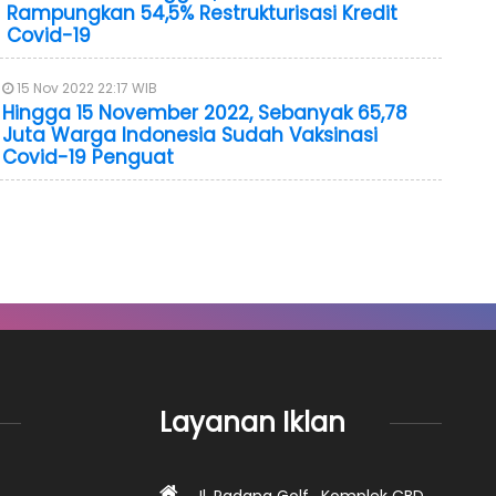
Rampungkan 54,5% Restrukturisasi Kredit
Covid-19
15 Nov 2022 22:17 WIB
Hingga 15 November 2022, Sebanyak 65,78
Juta Warga Indonesia Sudah Vaksinasi
Covid-19 Penguat
Layanan Iklan