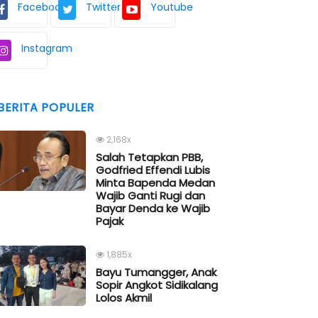
Facebook
Twitter
Youtube
Instagram
BERITA POPULER
2,168x
Salah Tetapkan PBB,
Godfried Effendi Lubis
Minta Bapenda Medan
Wajib Ganti Rugi dan
Bayar Denda ke Wajib
Pajak
1,885x
Bayu Tumangger, Anak
Sopir Angkot Sidikalang
Lolos Akmil