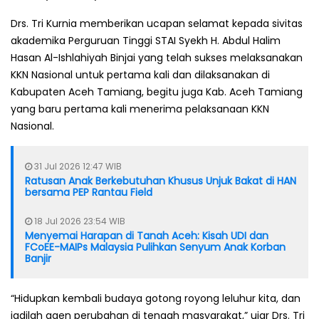
Drs. Tri Kurnia memberikan ucapan selamat kepada sivitas
akademika Perguruan Tinggi STAI Syekh H. Abdul Halim
Hasan Al-Ishlahiyah Binjai yang telah sukses melaksanakan
KKN Nasional untuk pertama kali dan dilaksanakan di
Kabupaten Aceh Tamiang, begitu juga Kab. Aceh Tamiang
yang baru pertama kali menerima pelaksanaan KKN
Nasional.
31 Jul 2026 12:47 WIB
Ratusan Anak Berkebutuhan Khusus Unjuk Bakat di HAN
bersama PEP Rantau Field
18 Jul 2026 23:54 WIB
Menyemai Harapan di Tanah Aceh: Kisah UDI dan
FCoEE-MAIPs Malaysia Pulihkan Senyum Anak Korban
Banjir
“Hidupkan kembali budaya gotong royong leluhur kita, dan
jadilah agen perubahan di tengah masyarakat,” ujar Drs. Tri