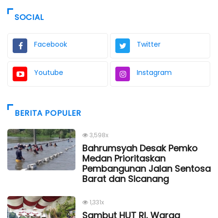
SOCIAL
Facebook
Twitter
Youtube
Instagram
BERITA POPULER
3,598x
Bahrumsyah Desak Pemko
Medan Prioritaskan
Pembangunan Jalan Sentosa
Barat dan Sicanang
1,331x
Sambut HUT RI, Warga