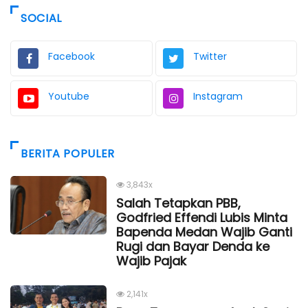
SOCIAL
Facebook
Twitter
Youtube
Instagram
BERITA POPULER
3,843x
Salah Tetapkan PBB,
Godfried Effendi Lubis Minta
Bapenda Medan Wajib Ganti
Rugi dan Bayar Denda ke
Wajib Pajak
2,141x