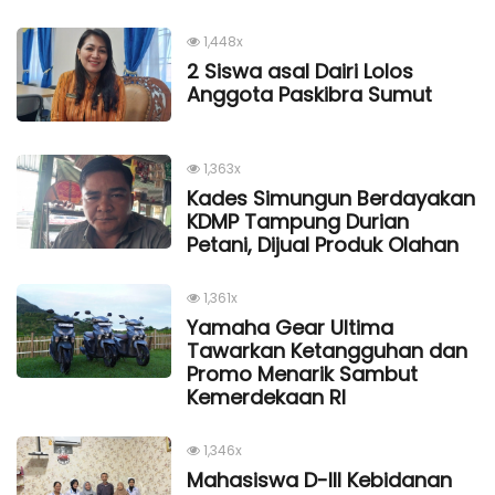
1,448x
2 Siswa asal Dairi Lolos
Anggota Paskibra Sumut
1,363x
Kades Simungun Berdayakan
KDMP Tampung Durian
Petani, Dijual Produk Olahan
1,361x
Yamaha Gear Ultima
Tawarkan Ketangguhan dan
Promo Menarik Sambut
Kemerdekaan Rl
1,346x
Mahasiswa D-III Kebidanan