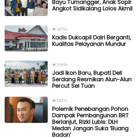
Bayu Tumangger, Anak Sopir
Angkot Sidikalang Lolos Akmil
1,875x
Kadis Dukcapil Dairi Berganti,
Kualitas Pelayanan Mundur
1,648x
Jadi Ikon Baru, Bupati Deli
Serdang Resmikan Alun-Alun
Percut Sei Tuan
1,637x
Polemik Penebangan Pohon
Dampak Pembangunan BRT
Berlanjut, Rizki Lubis: DLH
Medan Jangan Suka ‘Buang
Badan’