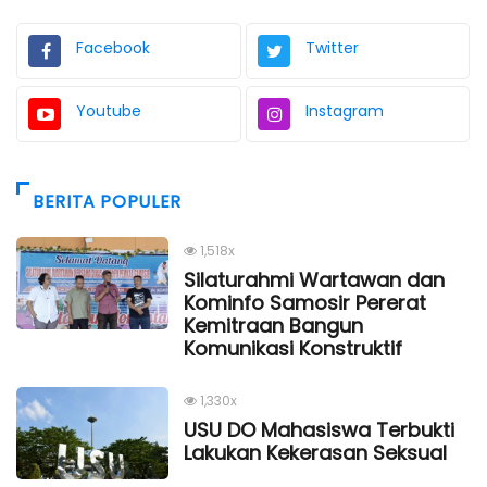
Facebook
Twitter
Youtube
Instagram
BERITA POPULER
1,518x
Silaturahmi Wartawan dan
Kominfo Samosir Pererat
Kemitraan Bangun
Komunikasi Konstruktif
1,330x
USU DO Mahasiswa Terbukti
Lakukan Kekerasan Seksual