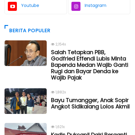
Youtube
Instagram
BERITA POPULER
2,154x
Salah Tetapkan PBB,
Godfried Effendi Lubis Minta
Bapenda Medan Wajib Ganti
Rugi dan Bayar Denda ke
Wajib Pajak
1,882x
Bayu Tumangger, Anak Sopir
Angkot Sidikalang Lolos Akmil
1,621x
Kadis Dukcapil Dairi Berganti,