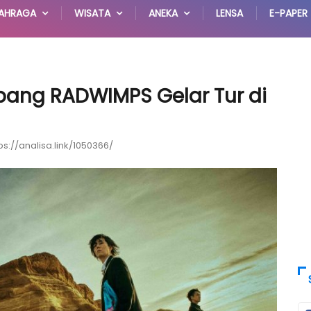
AHRAGA
WISATA
ANEKA
LENSA
E-PAPER
pang RADWIMPS Gelar Tur di
ps://analisa.link/1050366/