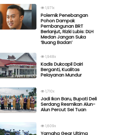
1,971x
Polemik Penebangan
Pohon Dampak
Pembangunan BRT
Berlanjut, Rizki Lubis: DLH
Medan Jangan Suka
‘Buang Badan’
1,948x
Kadis Dukcapil Dairi
Berganti, Kualitas
Pelayanan Mundur
1,710x
Jadi Ikon Baru, Bupati Deli
Serdang Resmikan Alun-
Alun Percut Sei Tuan
1,609x
Yamaha Gear Ultima