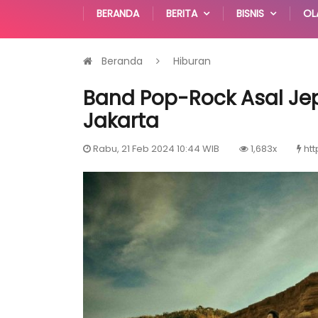
BERANDA
BERITA
BISNIS
OL
Beranda
Hiburan
Band Pop-Rock Asal Je
Jakarta
Rabu, 21 Feb 2024 10:44 WIB
1,683x
htt