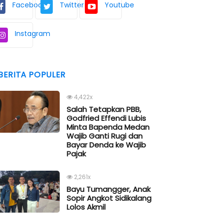
Facebook
Twitter
Youtube
Instagram
BERITA POPULER
4,422x
Salah Tetapkan PBB,
Godfried Effendi Lubis
Minta Bapenda Medan
Wajib Ganti Rugi dan
Bayar Denda ke Wajib
Pajak
2,261x
Bayu Tumangger, Anak
Sopir Angkot Sidikalang
Lolos Akmil