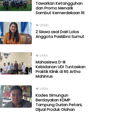
Tawarkan Ketangguhan
dan Promo Menarik
Sambut Kemerdekaan Rl
1,598x
2 Siswa asal Dairi Lolos
Anggota Paskibra Sumut
1,441x
Mahasiswa D-III
Kebidanan UDI Tuntaskan
Praktik Klinik di RS Artha
Mahinrus
1,414x
Kades Simungun
Berdayakan KDMP
Tampung Durian Petani,
Dijual Produk Olahan