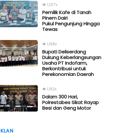
1,207x
Pemilik Kafe di Tanah
Pinem Dairi
Pukul Pengunjung Hingga
Tewas
1,198x
Bupati Deliserdang
Dukung Keberlangsungan
Usaha PT Indofarm,
Berkontribusi untuk
Perekonomian Daerah
1,162x
Dalam 300 Hari,
Polrestabes Sikat Rayap
Besi dan Geng Motor
IKLAN