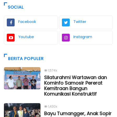
SOCIAL
Facebook
Twitter
Youtube
Instagram
BERITA POPULER
1,574x
Silaturahmi Wartawan dan
Kominfo Samosir Pererat
Kemitraan Bangun
Komunikasi Konstruktif
1,430x
Bayu Tumangger, Anak Sopir