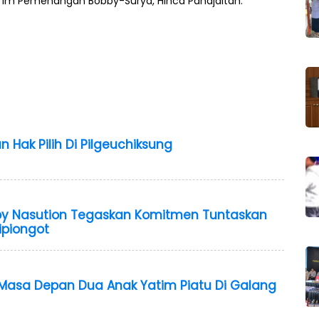
 Tim Pemenangan Bobby-Surya, Hinca Pandjaitan.
 Hak Pilih Di Pilgeuchiksung
bby Nasution Tegaskan Komitmen Tuntaskan
piongot
Masa Depan Dua Anak Yatim Piatu Di Galang