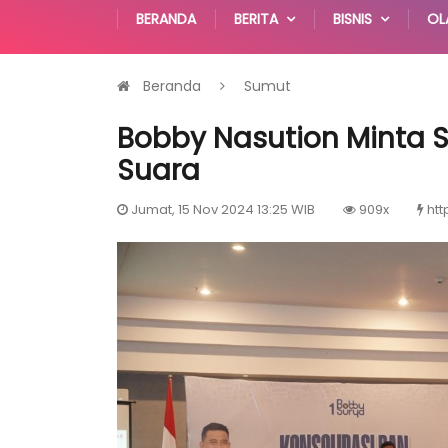
BERANDA
BERITA
BISNIS
OL
Beranda
Sumut
Bobby Nasution Minta S
Suara
Jumat, 15 Nov 2024 13:25 WIB
909x
htt