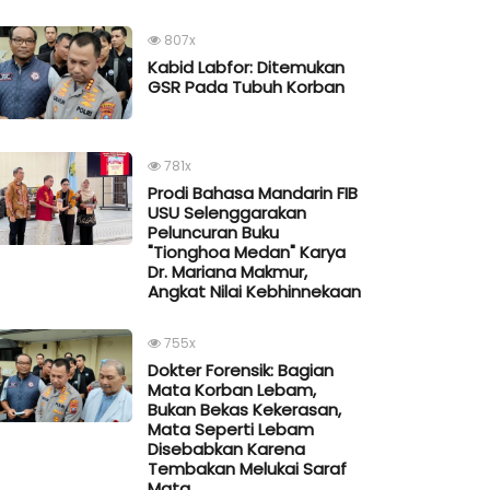
807x
Kabid Labfor: Ditemukan
GSR Pada Tubuh Korban
781x
Prodi Bahasa Mandarin FIB
USU Selenggarakan
Peluncuran Buku
"Tionghoa Medan" Karya
Dr. Mariana Makmur,
Angkat Nilai Kebhinnekaan
755x
Dokter Forensik: Bagian
Mata Korban Lebam,
Bukan Bekas Kekerasan,
Mata Seperti Lebam
Disebabkan Karena
Tembakan Melukai Saraf
Mata