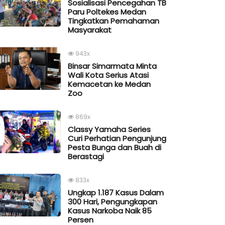
Sosialisasi Pencegahan TB
Paru Poltekes Medan
Tingkatkan Pemahaman
Masyarakat
943x
Binsar Simarmata Minta
Wali Kota Serius Atasi
Kemacetan ke Medan
Zoo
869x
Classy Yamaha Series
Curi Perhatian Pengunjung
Pesta Bunga dan Buah di
Berastagi
833x
Ungkap 1.187 Kasus Dalam
300 Hari, Pengungkapan
Kasus Narkoba Naik 85
Persen