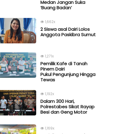
Medan Jangan Suka
‘Buang Badan’
1,662x
2 Siswa asal Dairi Lolos
Anggota Paskibra Sumut
1,271x
Pemilik Kafe di Tanah
Pinem Dairi
Pukul Pengunjung Hingga
Tewas
1,192x
Dalam 300 Hari,
Polrestabes Sikat Rayap
Besi dan Geng Motor
1,169x