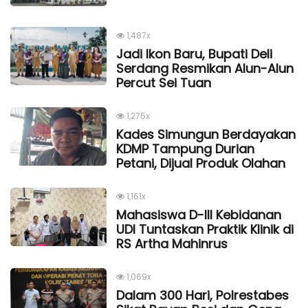
1,487x
Jadi Ikon Baru, Bupati Deli
Serdang Resmikan Alun-Alun
Percut Sei Tuan
1,275x
Kades Simungun Berdayakan
KDMP Tampung Durian
Petani, Dijual Produk Olahan
1,161x
Mahasiswa D-III Kebidanan
UDI Tuntaskan Praktik Klinik di
RS Artha Mahinrus
1,069x
Dalam 300 Hari, Polrestabes