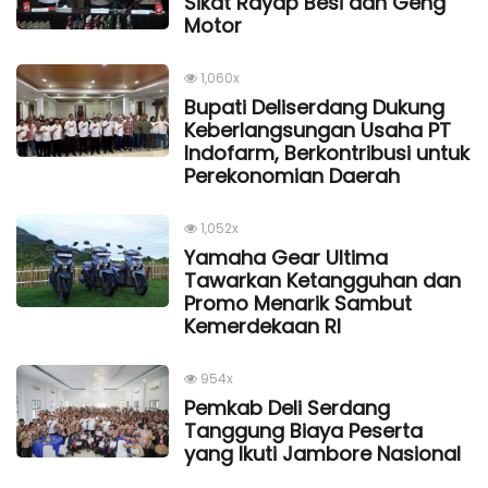
Sikat Rayap Besi dan Geng
Motor
1,060x
Bupati Deliserdang Dukung
Keberlangsungan Usaha PT
Indofarm, Berkontribusi untuk
Perekonomian Daerah
1,052x
Yamaha Gear Ultima
Tawarkan Ketangguhan dan
Promo Menarik Sambut
Kemerdekaan Rl
954x
Pemkab Deli Serdang
Tanggung Biaya Peserta
yang Ikuti Jambore Nasional