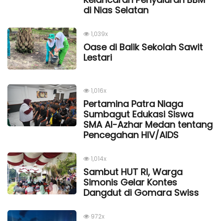
di Nias Selatan
1,039x
Oase di Balik Sekolah Sawit
Lestari
1,016x
Pertamina Patra Niaga
Sumbagut Edukasi Siswa
SMA Al-Azhar Medan tentang
Pencegahan HIV/AIDS
1,014x
Sambut HUT RI, Warga
Simonis Gelar Kontes
Dangdut di Gomara Swiss
972x