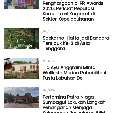
Penghargaan di PR Awards
2026, Perkuat Reputasi
Komunikasi Korporat di
Sektor Kepelabuhanan
1,280x
Soekarno-Hatta jadi Bandara
Tersibuk Ke-2 di Asia
Tenggara
1,124x
Tia Ayu Anggraini Minta
Walikota Medan Rehabilitasi
Pustu Labuhan Deli
1,086x
Pertamina Patra Niaga
Sumbagut Lakukan Langkah
Penanganan Menjaga
Kelancaran Penyaluran BBM