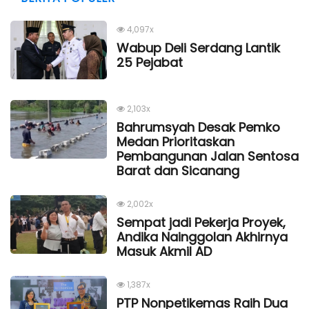
4,097x
Wabup Deli Serdang Lantik
25 Pejabat
2,103x
Bahrumsyah Desak Pemko
Medan Prioritaskan
Pembangunan Jalan Sentosa
Barat dan Sicanang
2,002x
Sempat jadi Pekerja Proyek,
Andika Nainggolan Akhirnya
Masuk Akmil AD
1,387x
PTP Nonpetikemas Raih Dua