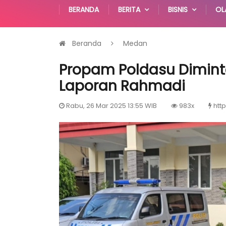
BERANDA
BERITA
BISNIS
OL
Beranda
Medan
Propam Poldasu Dimint
Laporan Rahmadi
Rabu, 26 Mar 2025 13:55 WIB
983x
http