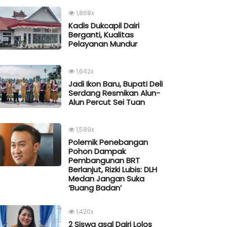
1,868x
Kadis Dukcapil Dairi
Berganti, Kualitas
Pelayanan Mundur
1,642x
Jadi Ikon Baru, Bupati Deli
Serdang Resmikan Alun-
Alun Percut Sei Tuan
1,589x
Polemik Penebangan
Pohon Dampak
Pembangunan BRT
Berlanjut, Rizki Lubis: DLH
Medan Jangan Suka
‘Buang Badan’
1,420x
2 Siswa asal Dairi Lolos