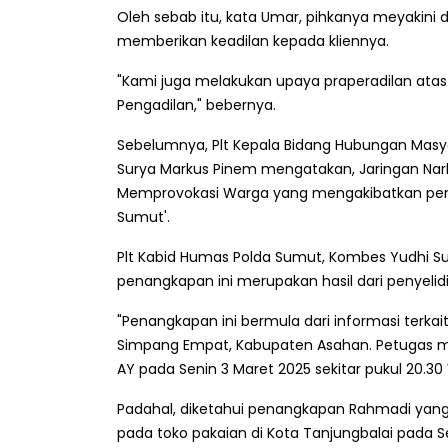
Oleh sebab itu, kata Umar, pihkanya meyakini
memberikan keadilan kepada kliennya.
"Kami juga melakukan upaya praperadilan atas 
Pengadilan," bebernya.
Sebelumnya, Plt Kepala Bidang Hubungan Mas
Surya Markus Pinem mengatakan, Jaringan Nark
Memprovokasi Warga yang mengakibatkan pengr
Sumut'.
Plt Kabid Humas Polda Sumut, Kombes Yudhi 
penangkapan ini merupakan hasil dari penyelidi
"Penangkapan ini bermula dari informasi terka
Simpang Empat, Kabupaten Asahan. Petugas m
AY pada Senin 3 Maret 2025 sekitar pukul 20.30 W
Padahal, diketahui penangkapan Rahmadi yang 
pada toko pakaian di Kota Tanjungbalai pada Se