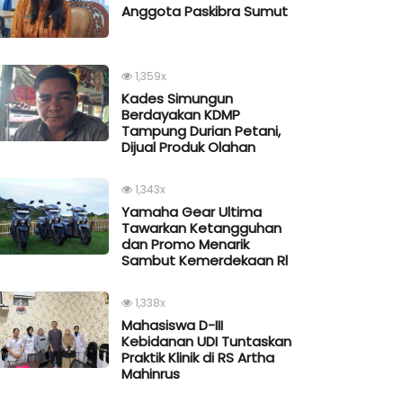
Anggota Paskibra Sumut
1,359x
Kades Simungun
Berdayakan KDMP
Tampung Durian Petani,
Dijual Produk Olahan
1,343x
Yamaha Gear Ultima
Tawarkan Ketangguhan
dan Promo Menarik
Sambut Kemerdekaan Rl
1,338x
Mahasiswa D-III
Kebidanan UDI Tuntaskan
Praktik Klinik di RS Artha
Mahinrus