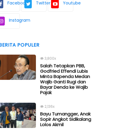
Facebook
Twitter
Youtube
Instagram
BERITA POPULER
3,800x
Salah Tetapkan PBB,
Godfried Effendi Lubis
Minta Bapenda Medan
Wajib Ganti Rugi dan
Bayar Denda ke Wajib
Pajak
2,136x
Bayu Tumangger, Anak
Sopir Angkot Sidikalang
Lolos Akmil