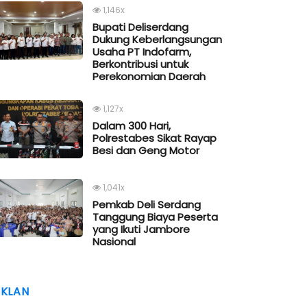
1,146x
Bupati Deliserdang
Dukung Keberlangsungan
Usaha PT Indofarm,
Berkontribusi untuk
Perekonomian Daerah
1,127x
Dalam 300 Hari,
Polrestabes Sikat Rayap
Besi dan Geng Motor
1,041x
Pemkab Deli Serdang
Tanggung Biaya Peserta
yang Ikuti Jambore
Nasional
IKLAN