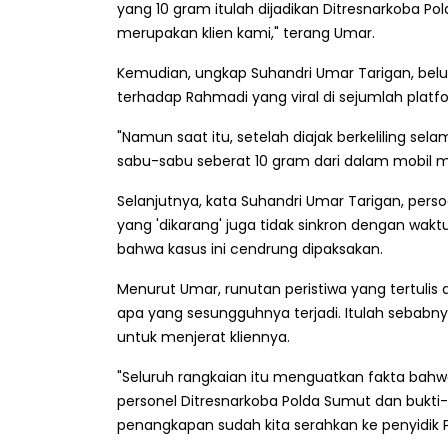
yang 10 gram itulah dijadikan Ditresnarkoba P
merupakan klien kami," terang Umar.
Kemudian, ungkap Suhandri Umar Tarigan, bel
terhadap Rahmadi yang viral di sejumlah platfo
"Namun saat itu, setelah diajak berkeliling se
sabu-sabu seberat 10 gram dari dalam mobil mii
Selanjutnya, kata Suhandri Umar Tarigan, pers
yang 'dikarang' juga tidak sinkron dengan w
bahwa kasus ini cendrung dipaksakan.
Menurut Umar, runutan peristiwa yang tertulis 
apa yang sesungguhnya terjadi. Itulah sebabn
untuk menjerat kliennya.
"Seluruh rangkaian itu menguatkan fakta bahwa
personel Ditresnarkoba Polda Sumut dan bukt
penangkapan sudah kita serahkan ke penyidik 