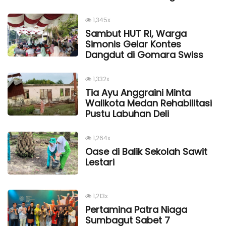
1,345x
Sambut HUT RI, Warga
Simonis Gelar Kontes
Dangdut di Gomara Swiss
1,332x
Tia Ayu Anggraini Minta
Walikota Medan Rehabilitasi
Pustu Labuhan Deli
1,264x
Oase di Balik Sekolah Sawit
Lestari
1,213x
Pertamina Patra Niaga
Sumbagut Sabet 7