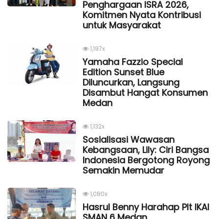
Penghargaan ISRA 2026,
Komitmen Nyata Kontribusi
untuk Masyarakat
1,197x
Yamaha Fazzio Special
Edition Sunset Blue
Diluncurkan, Langsung
Disambut Hangat Konsumen
Medan
1,132x
Sosialisasi Wawasan
Kebangsaan, Lily: Ciri Bangsa
Indonesia Bergotong Royong
Semakin Memudar
1,080x
Hasrul Benny Harahap Plt IKAl
SMAN 6 Medan