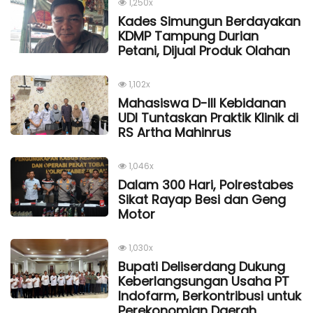
1,250x
Kades Simungun Berdayakan
KDMP Tampung Durian
Petani, Dijual Produk Olahan
1,102x
Mahasiswa D-III Kebidanan
UDI Tuntaskan Praktik Klinik di
RS Artha Mahinrus
1,046x
Dalam 300 Hari, Polrestabes
Sikat Rayap Besi dan Geng
Motor
1,030x
Bupati Deliserdang Dukung
Keberlangsungan Usaha PT
Indofarm, Berkontribusi untuk
Perekonomian Daerah