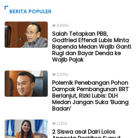
BERITA POPULER
4,838x
Salah Tetapkan PBB,
Godfried Effendi Lubis Minta
Bapenda Medan Wajib Ganti
Rugi dan Bayar Denda ke
Wajib Pajak
2,230x
Polemik Penebangan Pohon
Dampak Pembangunan BRT
Berlanjut, Rizki Lubis: DLH
Medan Jangan Suka ‘Buang
Badan’
1,720x
2 Siswa asal Dairi Lolos