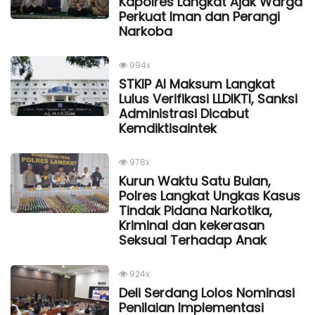
Kapolres Langkat Ajak Warga
Perkuat Iman dan Perangi
Narkoba
994x
STKIP Al Maksum Langkat
Lulus Verifikasi LLDIKTI, Sanksi
Administrasi Dicabut
Kemdiktisaintek
978x
Kurun Waktu Satu Bulan,
Polres Langkat Ungkas Kasus
Tindak Pidana Narkotika,
Kriminal dan kekerasan
Seksual Terhadap Anak
924x
Deli Serdang Lolos Nominasi
Penilaian Implementasi