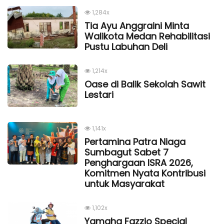
1,284x
Tia Ayu Anggraini Minta
Walikota Medan Rehabilitasi
Pustu Labuhan Deli
1,214x
Oase di Balik Sekolah Sawit
Lestari
1,141x
Pertamina Patra Niaga
Sumbagut Sabet 7
Penghargaan ISRA 2026,
Komitmen Nyata Kontribusi
untuk Masyarakat
1,102x
Yamaha Fazzio Special