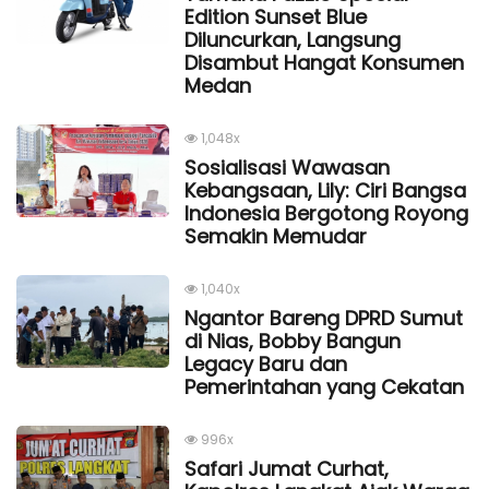
Edition Sunset Blue
Diluncurkan, Langsung
Disambut Hangat Konsumen
Medan
1,048x
Sosialisasi Wawasan
Kebangsaan, Lily: Ciri Bangsa
Indonesia Bergotong Royong
Semakin Memudar
1,040x
Ngantor Bareng DPRD Sumut
di Nias, Bobby Bangun
Legacy Baru dan
Pemerintahan yang Cekatan
996x
Safari Jumat Curhat,