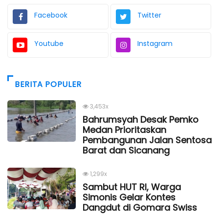
Facebook
Twitter
Youtube
Instagram
BERITA POPULER
3,453x
Bahrumsyah Desak Pemko
Medan Prioritaskan
Pembangunan Jalan Sentosa
Barat dan Sicanang
1,299x
Sambut HUT RI, Warga
Simonis Gelar Kontes
Dangdut di Gomara Swiss