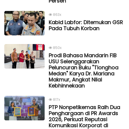
Persen
863x
Kabid Labfor: Ditemukan GSR
Pada Tubuh Korban
850x
Prodi Bahasa Mandarin FIB
USU Selenggarakan
Peluncuran Buku "Tionghoa
Medan" Karya Dr. Mariana
Makmur, Angkat Nilai
Kebhinnekaan
817x
PTP Nonpetikemas Raih Dua
Penghargaan di PR Awards
2026, Perkuat Reputasi
Komunikasi Korporat di