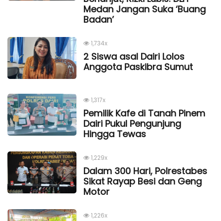
Medan Jangan Suka ‘Buang
Badan’
1,734x
2 Siswa asal Dairi Lolos
Anggota Paskibra Sumut
1,317x
Pemilik Kafe di Tanah Pinem
Dairi Pukul Pengunjung
Hingga Tewas
1,229x
Dalam 300 Hari, Polrestabes
Sikat Rayap Besi dan Geng
Motor
1,226x