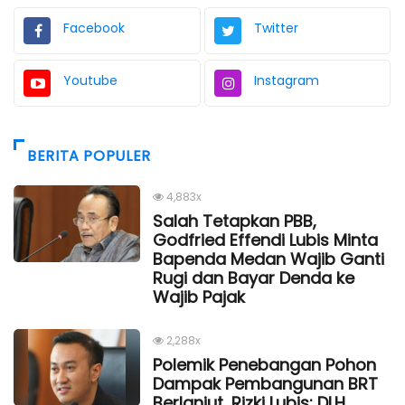
Facebook
Twitter
Youtube
Instagram
BERITA POPULER
4,883x
Salah Tetapkan PBB,
Godfried Effendi Lubis Minta
Bapenda Medan Wajib Ganti
Rugi dan Bayar Denda ke
Wajib Pajak
2,288x
Polemik Penebangan Pohon
Dampak Pembangunan BRT
Berlanjut, Rizki Lubis: DLH