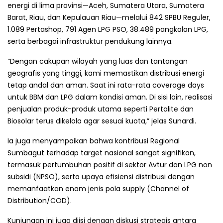
energi di lima provinsi—Aceh, Sumatera Utara, Sumatera
Barat, Riau, dan Kepulauan Riau—melalui 842 SPBU Reguler,
1.089 Pertashop, 791 Agen LPG PSO, 38.489 pangkalan LPG,
serta berbagai infrastruktur pendukung lainnya.
“Dengan cakupan wilayah yang luas dan tantangan
geografis yang tinggi, kami memastikan distribusi energi
tetap andal dan aman. Saat ini rata-rata coverage days
untuk BBM dan LPG dalam kondisi aman. Di sisi lain, realisasi
penjualan produk-produk utama seperti Pertalite dan
Biosolar terus dikelola agar sesuai kuota,” jelas Sunardi.
Ia juga menyampaikan bahwa kontribusi Regional
Sumbagut terhadap target nasional sangat signifikan,
termasuk pertumbuhan positif di sektor Avtur dan LPG non
subsidi (NPSO), serta upaya efisiensi distribusi dengan
memanfaatkan enam jenis pola supply (Channel of
Distribution/COD).
Kunjungan ini juga diisi dengan diskusi strategis antara