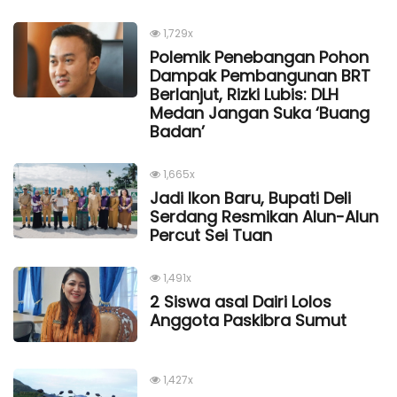
1,729x
Polemik Penebangan Pohon
Dampak Pembangunan BRT
Berlanjut, Rizki Lubis: DLH
Medan Jangan Suka ‘Buang
Badan’
1,665x
Jadi Ikon Baru, Bupati Deli
Serdang Resmikan Alun-Alun
Percut Sei Tuan
1,491x
2 Siswa asal Dairi Lolos
Anggota Paskibra Sumut
1,427x