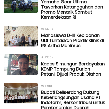
Yamaha Gear Ultima
Tawarkan Ketangguhan dan
Promo Menarik Sambut
Kemerdekaan Rl
1,379x
Mahasiswa D-III Kebidanan
UDI Tuntaskan Praktik Klinik di
RS Artha Mahinrus
1,376x
Kades Simungun Berdayakan
KDMP Tampung Durian
Petani, Dijual Produk Olahan
1,165x
Bupati Deliserdang Dukung
Keberlangsungan Usaha PT
Indofarm, Berkontribusi untuk
Perekonomian Daerah