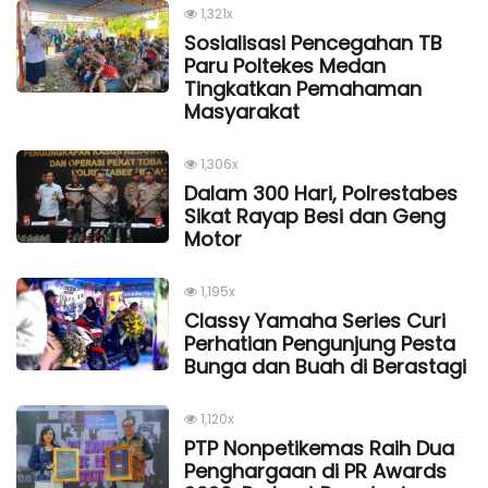
1,321x
Sosialisasi Pencegahan TB
Paru Poltekes Medan
Tingkatkan Pemahaman
Masyarakat
1,306x
Dalam 300 Hari, Polrestabes
Sikat Rayap Besi dan Geng
Motor
1,195x
Classy Yamaha Series Curi
Perhatian Pengunjung Pesta
Bunga dan Buah di Berastagi
1,120x
PTP Nonpetikemas Raih Dua
Penghargaan di PR Awards