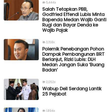
5,444x
Salah Tetapkan PBB,
Godfried Effendi Lubis Minta
Bapenda Medan Wajib Ganti
Rugi dan Bayar Denda ke
Wajib Pajak
3,158x
Polemik Penebangan Pohon
Dampak Pembangunan BRT
Berlanjut, Rizki Lubis: DLH
Medan Jangan Suka ‘Buang
Badan’
2,052x
Wabup Deli Serdang Lantik
25 Pejabat
1,894x