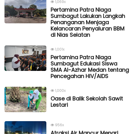
1,069x
Pertamina Patra Niaga
Sumbagut Lakukan Langkah
Penanganan Menjaga
Kelancaran Penyaluran BBM
di Nias Selatan
1,001x
Pertamina Patra Niaga
Sumbagut Edukasi Siswa
SMA Al-Azhar Medan tentang
Pencegahan HIV/AIDS
1,000x
Oase di Balik Sekolah Sawit
Lestari
956x
Atraksi Air Mancur Menari