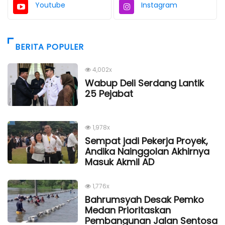
Youtube
Instagram
BERITA POPULER
4,002x
Wabup Deli Serdang Lantik
25 Pejabat
1,978x
Sempat jadi Pekerja Proyek,
Andika Nainggolan Akhirnya
Masuk Akmil AD
1,776x
Bahrumsyah Desak Pemko
Medan Prioritaskan
Pembangunan Jalan Sentosa