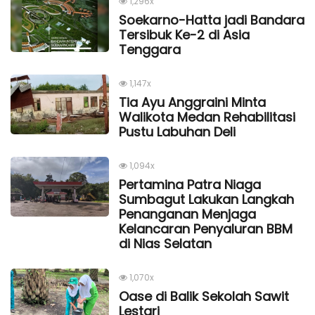
1,296x
Soekarno-Hatta jadi Bandara
Tersibuk Ke-2 di Asia
Tenggara
1,147x
Tia Ayu Anggraini Minta
Walikota Medan Rehabilitasi
Pustu Labuhan Deli
1,094x
Pertamina Patra Niaga
Sumbagut Lakukan Langkah
Penanganan Menjaga
Kelancaran Penyaluran BBM
di Nias Selatan
1,070x
Oase di Balik Sekolah Sawit
Lestari