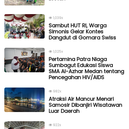
1,039x
Sambut HUT RI, Warga
Simonis Gelar Kontes
Dangdut di Gomara Swiss
1,025x
Pertamina Patra Niaga
Sumbagut Edukasi Siswa
SMA Al-Azhar Medan tentang
Pencegahan HIV/AIDS
982x
Atraksi Air Mancur Menari
Samosir Dibanjiri Wisatawan
Luar Daerah
922x