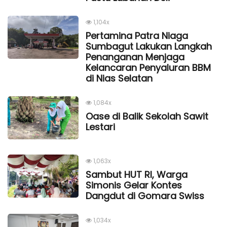
1,104x
Pertamina Patra Niaga
Sumbagut Lakukan Langkah
Penanganan Menjaga
Kelancaran Penyaluran BBM
di Nias Selatan
1,084x
Oase di Balik Sekolah Sawit
Lestari
1,063x
Sambut HUT RI, Warga
Simonis Gelar Kontes
Dangdut di Gomara Swiss
1,034x