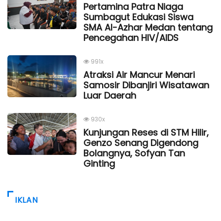
Pertamina Patra Niaga
Sumbagut Edukasi Siswa
SMA Al-Azhar Medan tentang
Pencegahan HIV/AIDS
991x
Atraksi Air Mancur Menari
Samosir Dibanjiri Wisatawan
Luar Daerah
930x
Kunjungan Reses di STM Hilir,
Genzo Senang Digendong
Bolangnya, Sofyan Tan
Ginting
IKLAN