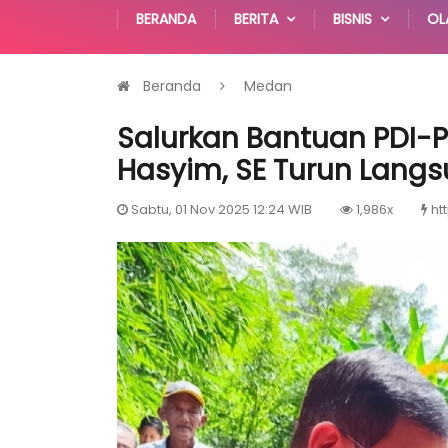
BERANDA
BERITA
BISNIS
OL
Beranda
Medan
Salurkan Bantuan PDI-
Hasyim, SE Turun Lang
Sabtu, 01 Nov 2025 12:24 WIB
1,986x
ht