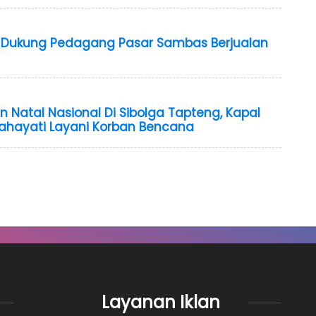
 Dukung Pedagang Pasar Sambas Berjualan
 Natal Nasional Di Sibolga Tapteng, Kapal
hayati Layani Korban Bencana
Layanan Iklan