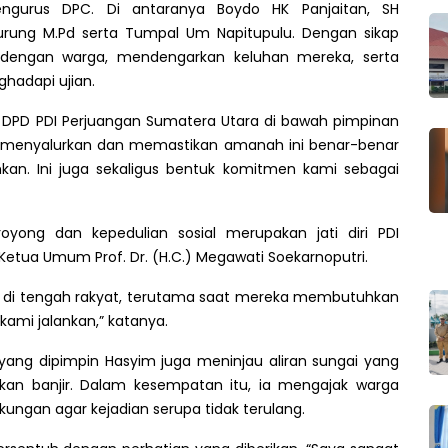
engurus DPC. Di antaranya Boydo HK Panjaitan, SH
nurung M.Pd serta Tumpal Um Napitupulu. Dengan sikap
dengan warga, mendengarkan keluhan mereka, serta
hadapi ujian.
i DPD PDI Perjuangan Sumatera Utara di bawah pimpinan
a menyalurkan dan memastikan amanah ini benar-benar
n. Ini juga sekaligus bentuk komitmen kami sebagai
ong dan kepedulian sosial merupakan jati diri PDI
Ketua Umum Prof. Dr. (H.C.) Megawati Soekarnoputri.
dir di tengah rakyat, terutama saat mereka membutuhkan
kami jalankan,” katanya.
ng dipimpin Hasyim juga meninjau aliran sungai yang
an banjir. Dalam kesempatan itu, ia mengajak warga
ngan agar kejadian serupa tidak terulang.