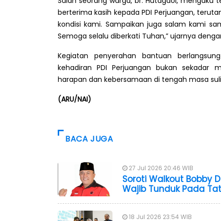
Salah seorang warga, br. Hutagaol, mengaku t
berterima kasih kepada PDI Perjuangan, teru
kondisi kami. Sampaikan juga salam kami sam
Semoga selalu diberkati Tuhan,” ujarnya deng
Kegiatan penyerahan bantuan berlangsun
kehadiran PDI Perjuangan bukan sekadar
harapan dan kebersamaan di tengah masa sul
(ARU/NAI)
BACA JUGA
27 Jul 2026 20:46 WIB
Soroti Walkout Bobby D
Wajib Tunduk Pada Tat
18 Jul 2026 23:54 WIB