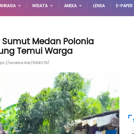
AHRAGA
WISATA
ANEKA
LENSA
E-PAPER
P Sumut Medan Polonia
sung Temui Warga
tps://analisa.link/1068279/