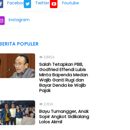
Facebook
Twitter
Youtube
Instagram
BERITA POPULER
3,882x
Salah Tetapkan PBB,
Godfried Effendi Lubis
Minta Bapenda Medan
Wajib Ganti Rugi dan
Bayar Denda ke Wajib
Pajak
2,162x
Bayu Tumangger, Anak
Sopir Angkot Sidikalang
Lolos Akmil