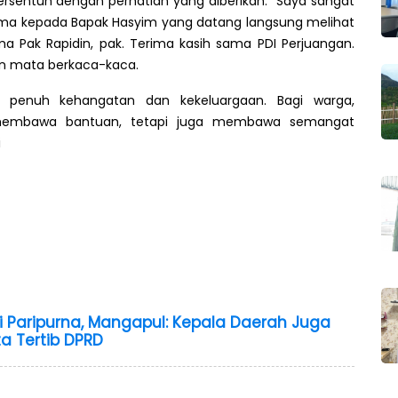
ersentuh dengan perhatian yang diberikan. “Saya sangat
tama kepada Bapak Hasyim yang datang langsung melihat
a Pak Rapidin, pak. Terima kasih sama PDI Perjuangan.
an mata berkaca-kaca.
g penuh kehangatan dan kekeluargaan. Bagi warga,
 membawa bantuan, tetapi juga membawa semangat
i
i Paripurna, Mangapul: Kepala Daerah Juga
a Tertib DPRD