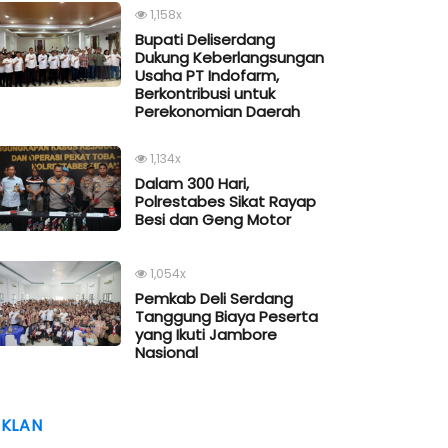
1,158x
Bupati Deliserdang
Dukung Keberlangsungan
Usaha PT Indofarm,
Berkontribusi untuk
Perekonomian Daerah
1,134x
Dalam 300 Hari,
Polrestabes Sikat Rayap
Besi dan Geng Motor
1,054x
Pemkab Deli Serdang
Tanggung Biaya Peserta
yang Ikuti Jambore
Nasional
IKLAN