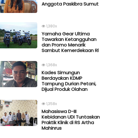
Anggota Paskibra Sumut
1,380x
Yamaha Gear Ultima
Tawarkan Ketangguhan
dan Promo Menarik
Sambut Kemerdekaan Rl
1,368x
Kades Simungun
Berdayakan KDMP
Tampung Durian Petani,
Dijual Produk Olahan
1,358x
Mahasiswa D-III
Kebidanan UDI Tuntaskan
Praktik Klinik di RS Artha
Mahinrus