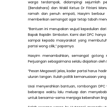
warga terdampak, didampingi sejumlah p
(Bendahara) dan Wakil Ketua Dr Fitriani Ma
ramah dan penuh empati, Hasyim berbaur 
memberikan semangat agar tetap tabah meng
“Bantuan ini merupakan wujud kepedulian dar
Bapak Rapidin Simbolon. Kami dari DPC hany
sampai kepada masyarakat yang membutuhka
partai wong cilik,” paparnya.
Hasyim menambahkan, semangat gotong roy
Perjuangan sebagaimana selalu diajarkan oleh 
“Pesan Megawati jelas, kader partai harus ha
uluran tangan. Itulah politik kemanusiaan yang 
Usai menyerahkan bantuan, rombongan DPC ya
beberapa waktu lalu meluap dan menyebabk
untuk bersama-sama menjaga kebersihan lingku