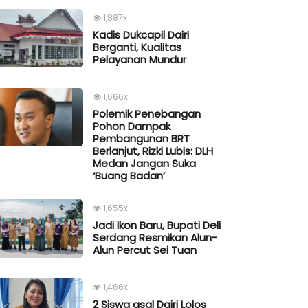
1,887x
Kadis Dukcapil Dairi
Berganti, Kualitas
Pelayanan Mundur
1,666x
Polemik Penebangan
Pohon Dampak
Pembangunan BRT
Berlanjut, Rizki Lubis: DLH
Medan Jangan Suka
‘Buang Badan’
1,655x
Jadi Ikon Baru, Bupati Deli
Serdang Resmikan Alun-
Alun Percut Sei Tuan
1,466x
2 Siswa asal Dairi Lolos