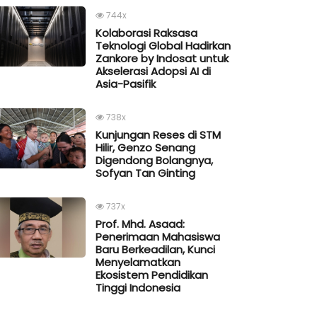
744x
Kolaborasi Raksasa
Teknologi Global Hadirkan
Zankore by Indosat untuk
Akselerasi Adopsi AI di
Asia-Pasifik
738x
Kunjungan Reses di STM
Hilir, Genzo Senang
Digendong Bolangnya,
Sofyan Tan Ginting
737x
Prof. Mhd. Asaad:
Penerimaan Mahasiswa
Baru Berkeadilan, Kunci
Menyelamatkan
Ekosistem Pendidikan
Tinggi Indonesia