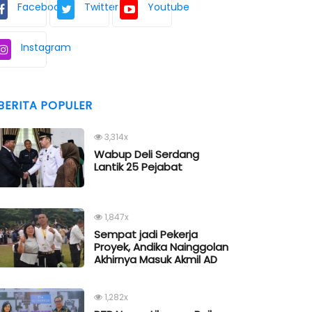
Facebook
Twitter
Youtube
Instagram
BERITA POPULER
3,314x
Wabup Deli Serdang
Lantik 25 Pejabat
1,847x
Sempat jadi Pekerja
Proyek, Andika Nainggolan
Akhirnya Masuk Akmil AD
1,282x