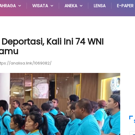
AHRAGA
WISATA
ANEKA
LENSA
E-PAPER
eportasi, Kali Ini 74 WNI
namu
ttps://analisa.link/1069082/