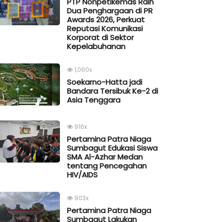
PTP Nonpetikemas Raih
Dua Penghargaan di PR
Awards 2026, Perkuat
Reputasi Komunikasi
Korporat di Sektor
Kepelabuhanan
1,060x
Soekarno-Hatta jadi
Bandara Tersibuk Ke-2 di
Asia Tenggara
916x
Pertamina Patra Niaga
Sumbagut Edukasi Siswa
SMA Al-Azhar Medan
tentang Pencegahan
HIV/AIDS
903x
Pertamina Patra Niaga
Sumbagut Lakukan