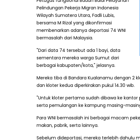
Petugas fungsional Badan Balai Pelayanan
Pelindungan Pekerja Migran Indonesia
Wilayah Sumatera Utara, Fadli Lubis,
bersama M Rizal yang dikonfirmasi
membenarkan adanya deportasi 74 WNI
bermasalah dari Malaysia.
"Dari data 74 tersebut ada 1 bayi, data
sementara mereka warga Sumut dari
berbagai kabupaten/kota," jelasnya.
Mereka tiba di Bandara Kualanamu dengan 2 klo
dan kloter kedua diperkirakan pukul 14.30 wib.
"Untuk kloter pertama sudah dibawa ke kant
serta pemulangan ke kampung masing-masing,
Para WNI bermasalah ini berbagai macam peker
makan, pabrik, serta lainnya.
Sebelum dideportasi, mereka terlebih dahulu me