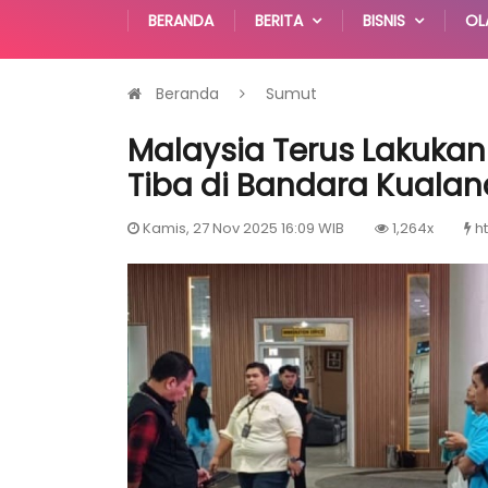
BERANDA
BERITA
BISNIS
OL
Beranda
Sumut
Malaysia Terus Lakukan D
Tiba di Bandara Kuala
Kamis, 27 Nov 2025 16:09 WIB
1,264x
h