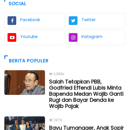
SOCIAL
Facebook
Twitter
Youtube
Instagram
BERITA POPULER
2,388x
Salah Tetapkan PBB,
Godfried Effendi Lubis Minta
Bapenda Medan Wajib Ganti
Rugi dan Bayar Denda ke
Wajib Pajak
1,971x
Bayu Tumangger, Anak Sopir