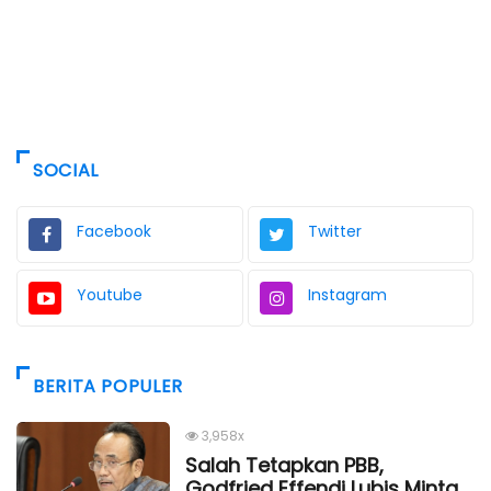
SOCIAL
Facebook
Twitter
Youtube
Instagram
BERITA POPULER
3,958x
Salah Tetapkan PBB,
Godfried Effendi Lubis Minta