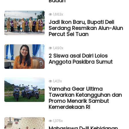
Badan’
1,663x
Jadi Ikon Baru, Bupati Deli
Serdang Resmikan Alun-Alun
Percut Sei Tuan
1,490x
2 Siswa asal Dairi Lolos
Anggota Paskibra Sumut
1,421x
Yamaha Gear Ultima
Tawarkan Ketangguhan dan
Promo Menarik Sambut
Kemerdekaan Rl
1,375x
Mahasiswa D-III Kebidanan