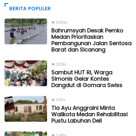
BERITA POPULER
3,589x
Bahrumsyah Desak Pemko
Medan Prioritaskan
Pembangunan Jalan Sentosa
Barat dan Sicanang
1,329x
Sambut HUT RI, Warga
Simonis Gelar Kontes
Dangdut di Gomara Swiss
1,315x
Tia Ayu Anggraini Minta
Walikota Medan Rehabilitasi
Pustu Labuhan Deli
1,246x