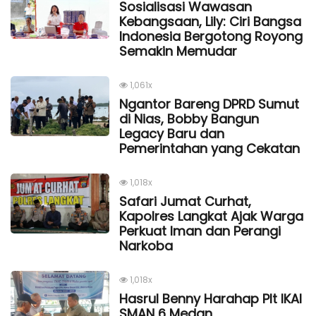
Sosialisasi Wawasan
Kebangsaan, Lily: Ciri Bangsa
Indonesia Bergotong Royong
Semakin Memudar
1,061x
Ngantor Bareng DPRD Sumut
di Nias, Bobby Bangun
Legacy Baru dan
Pemerintahan yang Cekatan
1,018x
Safari Jumat Curhat,
Kapolres Langkat Ajak Warga
Perkuat Iman dan Perangi
Narkoba
1,018x
Hasrul Benny Harahap Plt IKAl
SMAN 6 Medan