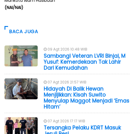
Mahkota Alam Hasibuan
(NAI/NAI)
BACA JUGA
09 Agt 2026 10:48 WIB
Sambangi Veteran LVRI Binjai, M
Yusuf: Kemerdekaan Tak Lahir
Dari Kemudahan
07 Agt 2026 21:57 WIB
Hidayah Di Balik Hewan
Menjijikkan: Kisah Suwito
Menyulap Maggot Menjadi ‘Emas
Hitam’
07 Agt 2026 17:17 WIB
Tersangka Pelaku KDRT Masuk
Jeruji Besi