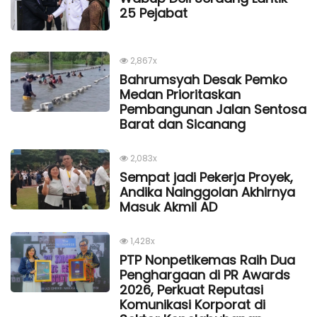
25 Pejabat
2,867x
Bahrumsyah Desak Pemko
Medan Prioritaskan
Pembangunan Jalan Sentosa
Barat dan Sicanang
2,083x
Sempat jadi Pekerja Proyek,
Andika Nainggolan Akhirnya
Masuk Akmil AD
1,428x
PTP Nonpetikemas Raih Dua
Penghargaan di PR Awards
2026, Perkuat Reputasi
Komunikasi Korporat di