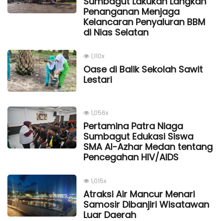
Sumbagut Lakukan Langkah
Penanganan Menjaga
Kelancaran Penyaluran BBM
di Nias Selatan
1,110x
Oase di Balik Sekolah Sawit
Lestari
1,056x
Pertamina Patra Niaga
Sumbagut Edukasi Siswa
SMA Al-Azhar Medan tentang
Pencegahan HIV/AIDS
1,015x
Atraksi Air Mancur Menari
Samosir Dibanjiri Wisatawan
Luar Daerah