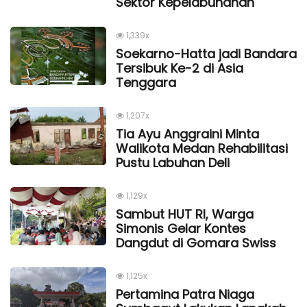
Sektor Kepelabuhanan
1,339x
Soekarno-Hatta jadi Bandara
Tersibuk Ke-2 di Asia
Tenggara
1,207x
Tia Ayu Anggraini Minta
Walikota Medan Rehabilitasi
Pustu Labuhan Deli
1,129x
Sambut HUT RI, Warga
Simonis Gelar Kontes
Dangdut di Gomara Swiss
1,125x
Pertamina Patra Niaga