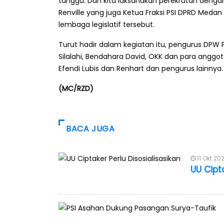
tunggu. Dan kita laksanakan perekrutan denga
Renville yang juga Ketua Fraksi PSI DPRD Medan
lembaga legislatif tersebut.
Turut hadir dalam kegiatan itu, pengurus DPW P
Silalahi, Bendahara David, OKK dan para anggota
Efendi Lubis dan Renhart dan pengurus lainnya.
(MC/RZD)
BACA JUGA
11 Okt 20
UU Cipt