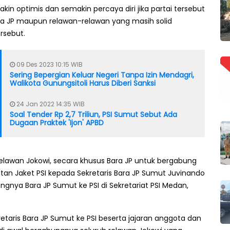
in optimis dan semakin percaya diri jika partai tersebut
a JP maupun relawan-relawan yang masih solid
rsebut.
09 Des 2023 10:15 WIB
Sering Bepergian Keluar Negeri Tanpa Izin Mendagri,
Walikota Gunungsitoli Harus Diberi Sanksi
24 Jan 2022 14:35 WIB
Soal Tender Rp 2,7 Triliun, PSI Sumut Sebut Ada
Dugaan Praktek 'Ijon' APBD
awan Jokowi, secara khusus Bara JP untuk bergabung
matan Jaket PSI kepada Sekretaris Bara JP Sumut Juvinando
ngnya Bara JP Sumut ke PSI di Sekretariat PSI Medan,
retaris Bara JP Sumut ke PSI beserta jajaran anggota dan