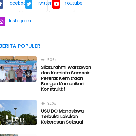
Facebook
Twitter
Youtube
Instagram
BERITA POPULER
1,506x
Silaturahmi Wartawan
dan Kominfo Samosir
Pererat Kemitraan
Bangun Komunikasi
Konstruktif
1,320x
USU DO Mahasiswa
Terbukti Lakukan
Kekerasan Seksual