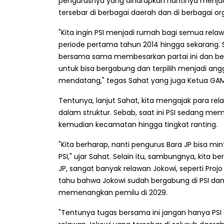
pengurusnya yang diharapkan nantinya menjad
tersebar di berbagai daerah dan di berbagai or
"Kita ingin PSI menjadi rumah bagi semua rel
periode pertama tahun 2014 hingga sekarang. Se
bersama sama membesarkan partai ini dan be
untuk bisa bergabung dan terpilih menjadi an
mendatang," tegas Sahat yang juga Ketua GAMK
Tentunya, lanjut Sahat, kita mengajak para re
dalam struktur. Sebab, saat ini PSI sedang m
kemudian kecamatan hingga tingkat ranting.
"Kita berharap, nanti pengurus Bara JP bisa 
PSI," ujar Sahat. Selain itu, sambungnya, kita 
JP, sangat banyak relawan Jokowi, seperti Proj
tahu bahwa Jokowi sudah bergabung di PSI dan
memenangkan pemilu di 2029.
"Tentunya tugas bersama ini jangan hanya PSI