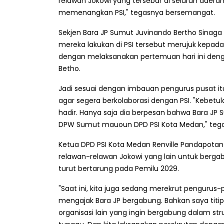
relawan Jokowi yang tersebar di seluruh dae
memenangkan PSI," tegasnya bersemangat.
Sekjen Bara JP Sumut Juvinando Bertho Sinag
mereka lakukan di PSI tersebut merujuk kepad
dengan melaksanakan pertemuan hari ini deng
Betho.
Jadi sesuai dengan imbauan pengurus pusat itu 
agar segera berkolaborasi dengan PSI. "Kebetu
hadir. Hanya saja dia berpesan bahwa Bara JP S
DPW Sumut mauoun DPD PSI Kota Medan," teg
Ketua DPD PSI Kota Medan Renville Pandapot
relawan-relawan Jokowi yang lain untuk berg
turut bertarung pada Pemilu 2029.
"Saat ini, kita juga sedang merekrut pengurus
mengajak Bara JP bergabung. Bahkan saya titip
organisasi lain yang ingin bergabung dalam str