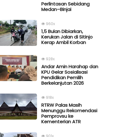
Perlintasan Sebidang
Medan–Binjai
960x
1,5 Bulan Dibiarkan,
Kerukan Jalan di Sitinjo
Kerap Ambil Korban
928x
Andar Amin Harahap dan
KPU Gelar Sosialisasi
Pendidikan Pemilih
Berkelanjutan 2026
918x
RTRW Palas Masih
Menunggu Rekomendasi
Pemprovsu ke
Kementerian ATR
901x