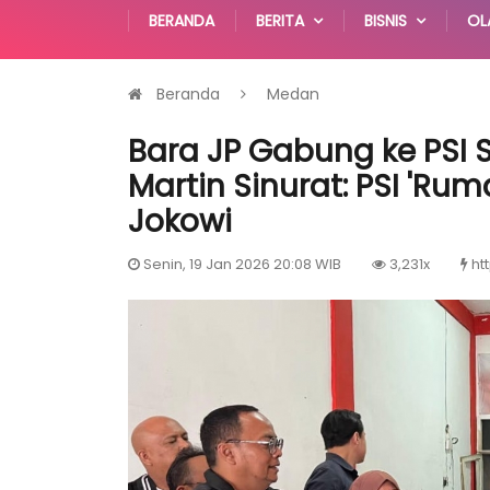
BERANDA
BERITA
BISNIS
OL
Beranda
Medan
Bara JP Gabung ke PSI
Martin Sinurat: PSI 'Ru
Jokowi
Senin, 19 Jan 2026 20:08 WIB
3,231x
ht