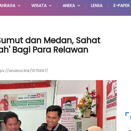
AHRAGA
WISATA
ANEKA
LENSA
E-PAPER
 Sumut dan Medan, Sahat
mah' Bagi Para Relawan
tps://analisa.link/1070697/