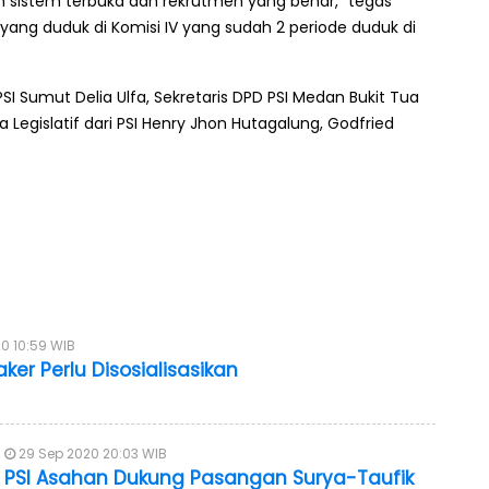
n sistem terbuka dan rekrutmen yang benar," tegas
 yang duduk di Komisi IV yang sudah 2 periode duduk di
SI Sumut Delia Ulfa, Sekretaris DPD PSI Medan Bukit Tua
 Legislatif dari PSI Henry Jhon Hutagalung, Godfried
20 10:59 WIB
aker Perlu Disosialisasikan
29 Sep 2020 20:03 WIB
PSI Asahan Dukung Pasangan Surya-Taufik