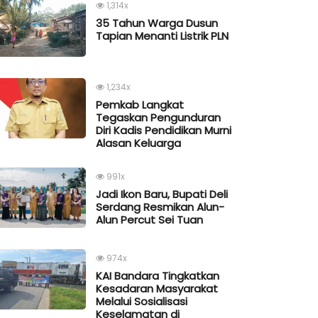
1,314x
35 Tahun Warga Dusun
Tapian Menanti Listrik PLN
1,234x
Pemkab Langkat
Tegaskan Pengunduran
Diri Kadis Pendidikan Murni
Alasan Keluarga
991x
Jadi Ikon Baru, Bupati Deli
Serdang Resmikan Alun-
Alun Percut Sei Tuan
974x
KAI Bandara Tingkatkan
Kesadaran Masyarakat
Melalui Sosialisasi
Keselamatan di