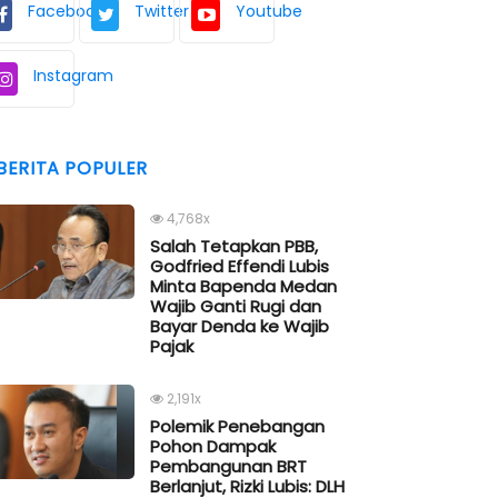
Facebook
Twitter
Youtube
Instagram
BERITA POPULER
4,768x
Salah Tetapkan PBB,
Godfried Effendi Lubis
Minta Bapenda Medan
Wajib Ganti Rugi dan
Bayar Denda ke Wajib
Pajak
2,191x
Polemik Penebangan
Pohon Dampak
Pembangunan BRT
Berlanjut, Rizki Lubis: DLH