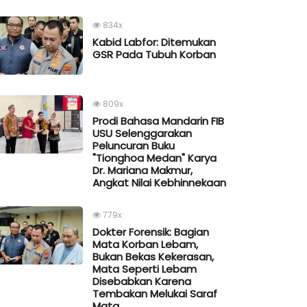
834x
Kabid Labfor: Ditemukan
GSR Pada Tubuh Korban
809x
Prodi Bahasa Mandarin FIB
USU Selenggarakan
Peluncuran Buku
"Tionghoa Medan" Karya
Dr. Mariana Makmur,
Angkat Nilai Kebhinnekaan
779x
Dokter Forensik: Bagian
Mata Korban Lebam,
Bukan Bekas Kekerasan,
Mata Seperti Lebam
Disebabkan Karena
Tembakan Melukai Saraf
Mata