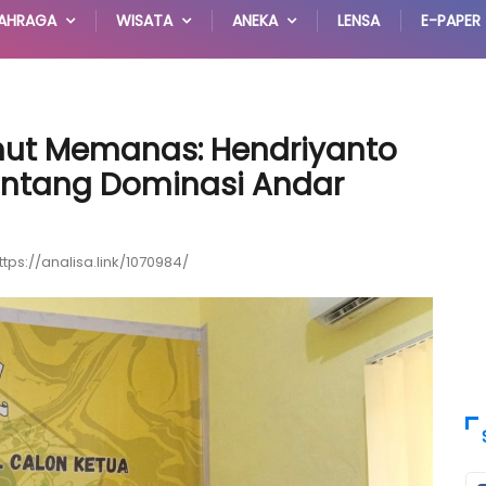
AHRAGA
WISATA
ANEKA
LENSA
E-PAPER
mut Memanas: Hendriyanto
Tantang Dominasi Andar
ttps://analisa.link/1070984/