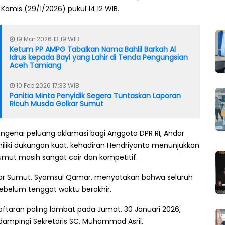
amis (29/1/2026) pukul 14.12 WIB.
19 Mar 2026 13:19 WIB
Ketum PP AMPG Tabalkan Nama Bahlil Barkah Al
Idrus kepada Bayi yang Lahir di Tenda Pengungsian
Aceh Tamiang
10 Feb 2026 17:33 WIB
Panitia Minta Penyidik Segera Tuntaskan Laporan
Ricuh Musda Golkar Sumut
ngenai peluang aklamasi bagi Anggota DPR RI, Andar
liki dukungan kuat, kehadiran Hendriyanto menunjukkan
umut masih sangat cair dan kompetitif.
kar Sumut, Syamsul Qamar, menyatakan bahwa seluruh
ebelum tenggat waktu berakhir.
taran paling lambat pada Jumat, 30 Januari 2026,
dampingi Sekretaris SC, Muhammad Asril.