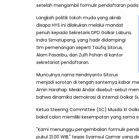
setelah mengambil formulir pendaftaran pada K
Langkah politik tokoh muda yang akrab
disapa HYS ini dilakukan melalui mandat
penuh kepada Sekretaris DPD Golkar Labura,
Indra Simatupang, yang hadir didampingi
tim pemenangan seperti Taufiq Sitorus,
Alam Pasaribu, dan Zulfi Pohan di kantor
sekretariat pendaftaran.
Munculnya nama Hendriyanto Sitorus
menjadi sorotan di tengah santernya kabar me
Amin Harahap. Meski Andar disebut-sebut memi
bahwa dinamika demokrasi di internal Golkar S
Ketua Steering Committee (SC) Musda XI Gol
bakal calon memiliki kesempatan yang sama s
"Kami menunggu pengembalian formulir pendaf
pukul 21.00 WIB," tegas Syamsul Qamar yang di