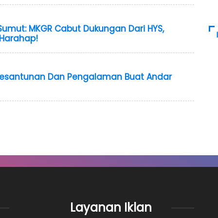
Sumut: MKGR Cabut Dukungan Dari HYS,
 Harahap!
Kesantunan Dan Pengalaman Buat Andar
Layanan Iklan