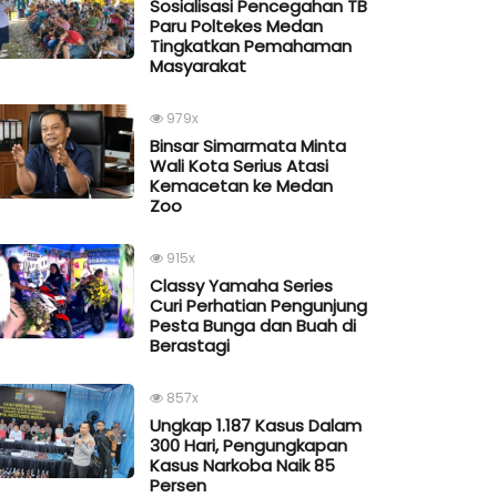
Sosialisasi Pencegahan TB
Paru Poltekes Medan
Tingkatkan Pemahaman
Masyarakat
979x
Binsar Simarmata Minta
Wali Kota Serius Atasi
Kemacetan ke Medan
Zoo
915x
Classy Yamaha Series
Curi Perhatian Pengunjung
Pesta Bunga dan Buah di
Berastagi
857x
Ungkap 1.187 Kasus Dalam
300 Hari, Pengungkapan
Kasus Narkoba Naik 85
Persen