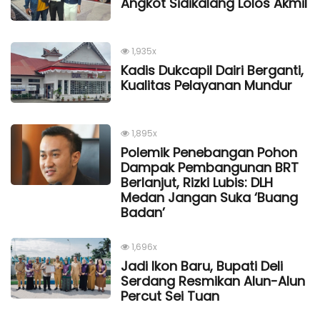
Angkot Sidikalang Lolos Akmil
1,935x
Kadis Dukcapil Dairi Berganti,
Kualitas Pelayanan Mundur
1,895x
Polemik Penebangan Pohon
Dampak Pembangunan BRT
Berlanjut, Rizki Lubis: DLH
Medan Jangan Suka ‘Buang
Badan’
1,696x
Jadi Ikon Baru, Bupati Deli
Serdang Resmikan Alun-Alun
Percut Sei Tuan