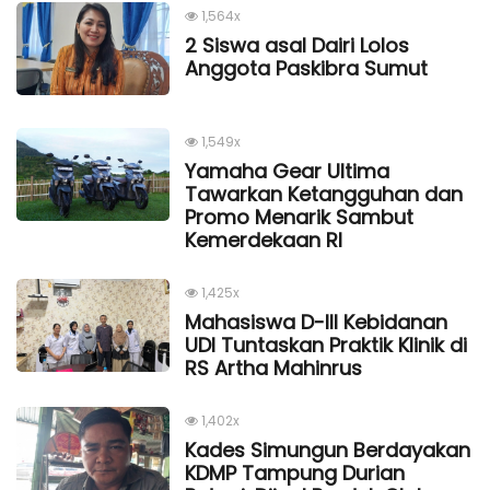
1,564x
2 Siswa asal Dairi Lolos
Anggota Paskibra Sumut
1,549x
Yamaha Gear Ultima
Tawarkan Ketangguhan dan
Promo Menarik Sambut
Kemerdekaan Rl
1,425x
Mahasiswa D-III Kebidanan
UDI Tuntaskan Praktik Klinik di
RS Artha Mahinrus
1,402x
Kades Simungun Berdayakan
KDMP Tampung Durian