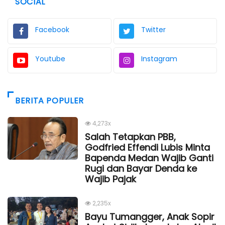
SOCIAL
Facebook
Twitter
Youtube
Instagram
BERITA POPULER
4,273x
Salah Tetapkan PBB,
Godfried Effendi Lubis Minta
Bapenda Medan Wajib Ganti
Rugi dan Bayar Denda ke
Wajib Pajak
2,235x
Bayu Tumangger, Anak Sopir