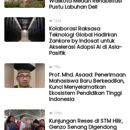
Walikota Medan Rehabilitasi
Pustu Labuhan Deli
722x
Kolaborasi Raksasa
Teknologi Global Hadirkan
Zankore by Indosat untuk
Akselerasi Adopsi AI di Asia-
Pasifik
715x
Prof. Mhd. Asaad: Penerimaan
Mahasiswa Baru Berkeadilan,
Kunci Menyelamatkan
Ekosistem Pendidikan Tinggi
Indonesia
706x
Kunjungan Reses di STM Hilir,
Genzo Senang Digendong