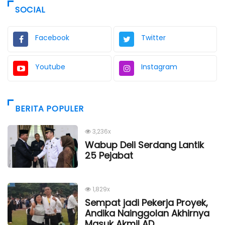
SOCIAL
Facebook
Twitter
Youtube
Instagram
BERITA POPULER
3,236x
Wabup Deli Serdang Lantik
25 Pejabat
1,829x
Sempat jadi Pekerja Proyek,
Andika Nainggolan Akhirnya
Masuk Akmil AD