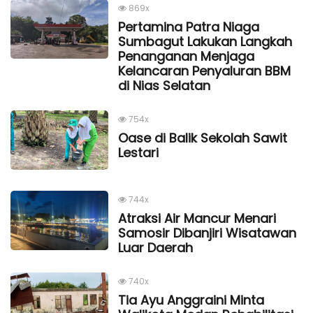
869x
Pertamina Patra Niaga
Sumbagut Lakukan Langkah
Penanganan Menjaga
Kelancaran Penyaluran BBM
di Nias Selatan
754x
Oase di Balik Sekolah Sawit
Lestari
744x
Atraksi Air Mancur Menari
Samosir Dibanjiri Wisatawan
Luar Daerah
740x
Tia Ayu Anggraini Minta