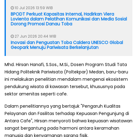
10 Jul 2026 13:59 WIB
BPODT Perkuat Kapasitas Internal, Hadirkan Viera
Lovienta dalam Pelatihan Komunikasi dan Media Sosial
Dorong Promosi Danau Toba
27 Jun 2026 20:44 WIB
Inovasi dan Penguatan Toba Caldera UNESCO Global
Geopark Menuju Pariwisata Berkelanjutan
Mhd. Hirsan Hanafi, S.Sos., M.Si., Dosen Program Studi Tata
Hidang Politeknik Pariwisata (Poltekpar) Medan, baru-baru
ini melakukan penelitian mendalam mengenai ekosistem
pendukung wisata di kawasan tersebut, khususnya pada
sektor amenitas seperti cafe.
Dalam penelitiannya yang bertajuk "Pengaruh Kualitas
Pelayanan dan Fasilitas terhadap Kepuasan Pengunjung di
Antara Cafe", Hirsan menyoroti bahwa kepuasan wisatawan
sangat bergantung pada harmoni antara keramahan
manusia dan kenyamanan sarana fisik.