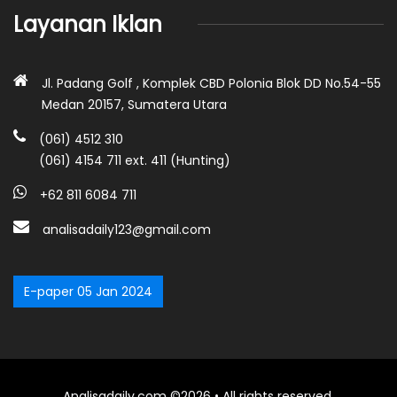
Layanan Iklan
Jl. Padang Golf , Komplek CBD Polonia Blok DD No.54-55
Medan 20157, Sumatera Utara
(061) 4512 310
(061) 4154 711 ext. 411 (Hunting)
+62 811 6084 711
analisadaily123@gmail.com
E-paper 05 Jan 2024
Analisadaily.com ©2026 • All rights reserved.