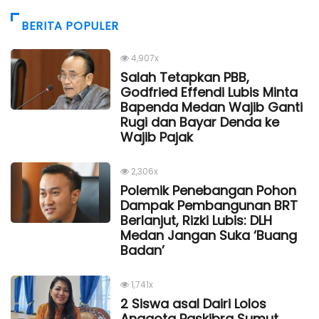
BERITA POPULER
4,907x
Salah Tetapkan PBB,
Godfried Effendi Lubis Minta
Bapenda Medan Wajib Ganti
Rugi dan Bayar Denda ke
Wajib Pajak
2,306x
Polemik Penebangan Pohon
Dampak Pembangunan BRT
Berlanjut, Rizki Lubis: DLH
Medan Jangan Suka ‘Buang
Badan’
1,741x
2 Siswa asal Dairi Lolos
Anggota Paskibra Sumut