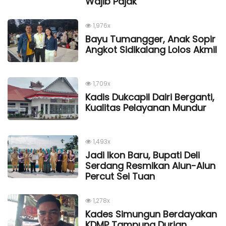
Wajib Pajak
1,976x
Bayu Tumangger, Anak Sopir
Angkot Sidikalang Lolos Akmil
1,709x
Kadis Dukcapil Dairi Berganti,
Kualitas Pelayanan Mundur
1,493x
Jadi Ikon Baru, Bupati Deli
Serdang Resmikan Alun-Alun
Percut Sei Tuan
1,278x
Kades Simungun Berdayakan
KDMP Tampung Durian