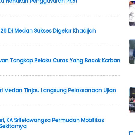
a Hentikan Penggusuran PK5!
26 Di Medan Sukses Digelar Khadijah
wan Tangkap Pelaku Curas Yang Bacok Korban
geri Medan Tinjau Langsung Pelaksanaan Ujian
ari, KA Srilelawangsa Permudah Mobilitas
Sekitarnya