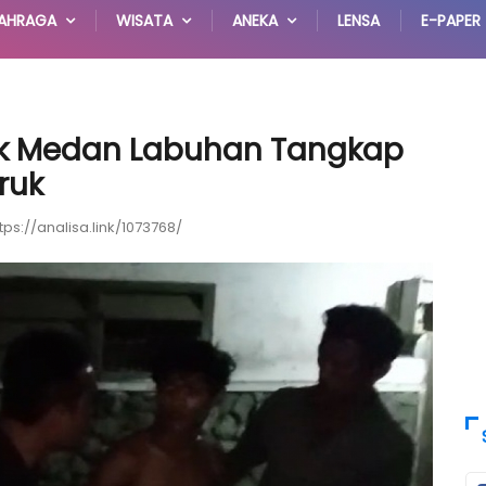
AHRAGA
WISATA
ANEKA
LENSA
E-PAPER
ek Medan Labuhan Tangkap
ruk
tps://analisa.link/1073768/