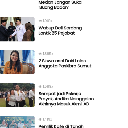
Medan Jangan Suka
‘Buang Badan’
1,961x
Wabup Deli Serdang
Lantik 25 Pejabat
1,885x
2 Siswa asal Dairi Lolos
Anggota Paskibra Sumut
1,588x
Sempat jadi Pekerja
Proyek, Andika Nainggolan
Akhirnya Masuk Akmil AD
1,419x
Pemilik Kafe di Tanah