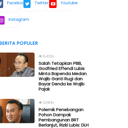
Facebook
Twitter
Youtube
Instagram
BERITA POPULER
5,423x
Salah Tetapkan PBB,
Godfried Effendi Lubis
Minta Bapenda Medan
Wajib Ganti Rugi dan
Bayar Denda ke Wajib
Pajak
3,084x
Polemik Penebangan
Pohon Dampak
Pembangunan BRT
Berlanjut, Rizki Lubis: DLH