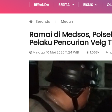
BERANDA
BERITA
BISNIS
OL
Beranda
Medan
Ramai di Medsos, Pols
Pelaku Pencurian Velg T
Minggu, 10 Mei 2026 11:24 WIB
1,063x
ht