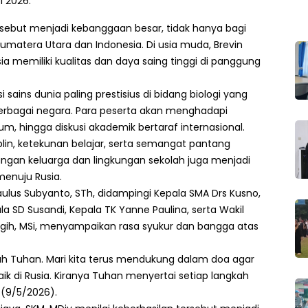
i 2026.
rsebut menjadi kebanggaan besar, tidak hanya bagi
Sumatera Utara dan Indonesia. Di usia muda, Brevin
memiliki kualitas dan daya saing tinggi di panggung
 sains dunia paling prestisius di bidang biologi yang
erbagai negara. Para peserta akan menghadapi
um, hingga diskusi akademik bertaraf internasional.
isiplin, ketekunan belajar, serta semangat pantang
ngan keluarga dan lingkungan sekolah juga menjadi
menuju Rusia.
ulus Subyanto, STh, didampingi Kepala SMA Drs Kusno,
a SD Susandi, Kepala TK Yanne Paulina, serta Wakil
ragih, MSi, menyampaikan rasa syukur dan bangga atas
rah Tuhan. Mari kita terus mendukung dalam doa agar
aik di Rusia. Kiranya Tuhan menyertai setiap langkah
u (9/5/2026).