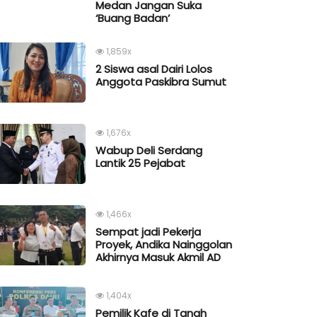
Medan Jangan Suka
‘Buang Badan’
1,859x
2 Siswa asal Dairi Lolos
Anggota Paskibra Sumut
1,676x
Wabup Deli Serdang
Lantik 25 Pejabat
1,466x
Sempat jadi Pekerja
Proyek, Andika Nainggolan
Akhirnya Masuk Akmil AD
1,404x
Pemilik Kafe di Tanah