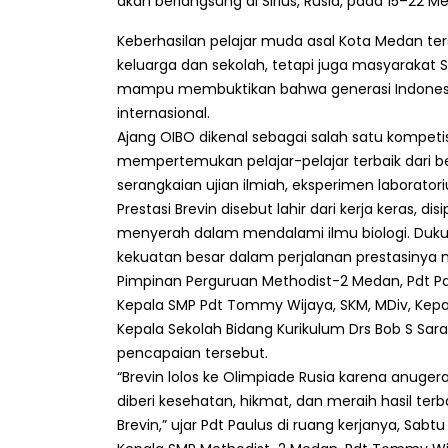
akan berlangsung di Sirius, Rusia, pada 15–22 Me
Keberhasilan pelajar muda asal Kota Medan te
keluarga dan sekolah, tetapi juga masyarakat 
mampu membuktikan bahwa generasi Indonesia 
internasional.
Ajang OIBO dikenal sebagai salah satu kompetisi
mempertemukan pelajar-pelajar terbaik dari b
serangkaian ujian ilmiah, eksperimen laboratori
Prestasi Brevin disebut lahir dari kerja keras, d
menyerah dalam mendalami ilmu biologi. Duku
kekuatan besar dalam perjalanan prestasinya 
Pimpinan Perguruan Methodist-2 Medan, Pdt Pa
Kepala SMP Pdt Tommy Wijaya, SKM, MDiv, Kepal
Kepala Sekolah Bidang Kurikulum Drs Bob S Sa
pencapaian tersebut.
“Brevin lolos ke Olimpiade Rusia karena anuge
diberi kesehatan, hikmat, dan meraih hasil terb
Brevin,” ujar Pdt Paulus di ruang kerjanya, Sabt