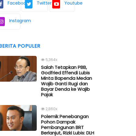
Facebook
Twitter
Youtube
Instagram
BERITA POPULER
5,364x
Salah Tetapkan PBB,
Godfried Effendi Lubis
Minta Bapenda Medan
Wajib Ganti Rugi dan
Bayar Denda ke Wajib
Pajak
2,860x
Polemik Penebangan
Pohon Dampak
Pembangunan BRT
Berlanjut, Rizki Lubis: DLH