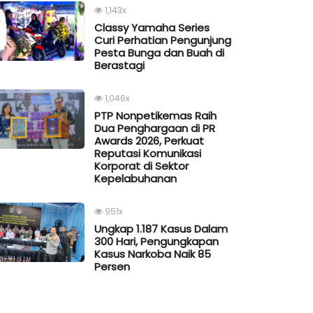
1,143x
Classy Yamaha Series
Curi Perhatian Pengunjung
Pesta Bunga dan Buah di
Berastagi
1,046x
PTP Nonpetikemas Raih
Dua Penghargaan di PR
Awards 2026, Perkuat
Reputasi Komunikasi
Korporat di Sektor
Kepelabuhanan
951x
Ungkap 1.187 Kasus Dalam
300 Hari, Pengungkapan
Kasus Narkoba Naik 85
Persen