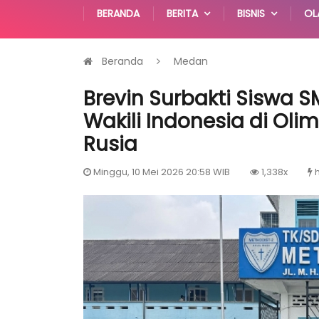
BERANDA
BERITA
BISNIS
OL
Beranda
Medan
Brevin Surbakti Siswa 
Wakili Indonesia di Olim
Rusia
Minggu, 10 Mei 2026 20:58 WIB
1,338x