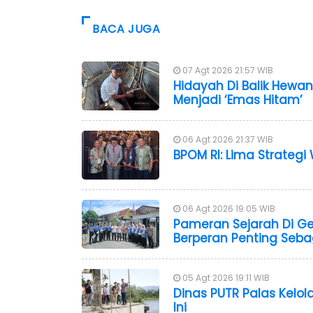
BACA JUGA
07 Agt 2026 21:57 WIB
Hidayah Di Balik Hewan
Menjadi ‘Emas Hitam’
06 Agt 2026 21:37 WIB
BPOM RI: Lima Strateg
06 Agt 2026 19:05 WIB
Pameran Sejarah Di G
Berperan Penting Seba
05 Agt 2026 19:11 WIB
Dinas PUTR Palas Kelola
Ini