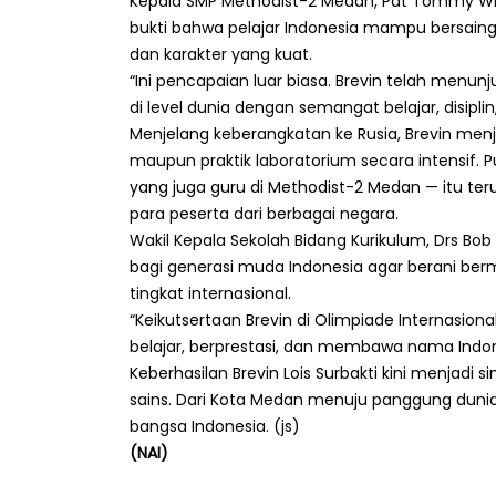
Kepala SMP Methodist-2 Medan, Pdt Tommy Wija
bukti bahwa pelajar Indonesia mampu bersain
dan karakter yang kuat.
“Ini pencapaian luar biasa. Brevin telah menu
di level dunia dengan semangat belajar, disip
Menjelang keberangkatan ke Rusia, Brevin menja
maupun praktik laboratorium secara intensif. P
yang juga guru di Methodist-2 Medan — itu te
para peserta dari berbagai negara.
Wakil Kepala Sekolah Bidang Kurikulum, Drs Bob 
bagi generasi muda Indonesia agar berani berm
tingkat internasional.
“Keikutsertaan Brevin di Olimpiade Internasiona
belajar, berprestasi, dan membawa nama Indon
Keberhasilan Brevin Lois Surbakti kini menjadi
sains. Dari Kota Medan menuju panggung dun
bangsa Indonesia. (js)
(NAI)