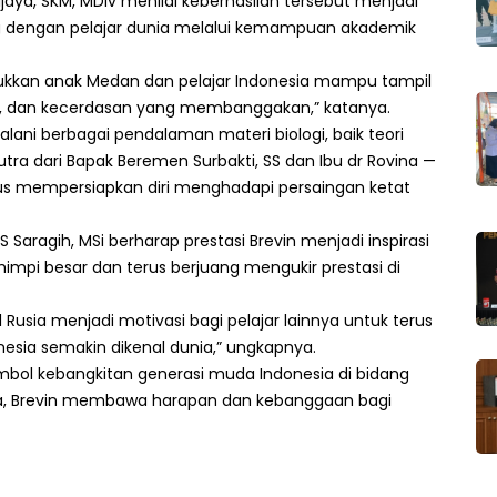
ya, SKM, MDiv menilai keberhasilan tersebut menjadi
g dengan pelajar dunia melalui kemampuan akademik
njukkan anak Medan dan pelajar Indonesia mampu tampil
lin, dan kecerdasan yang membanggakan,” katanya.
lani berbagai pendalaman materi biologi, baik teori
utra dari Bapak Beremen Surbakti, SS dan Ibu dr Rovina —
rus mempersiapkan diri menghadapi persaingan ketat
S Saragih, MSi berharap prestasi Brevin menjadi inspirasi
impi besar dan terus berjuang mengukir prestasi di
l Rusia menjadi motivasi bagi pelajar lainnya untuk terus
esia semakin dikenal dunia,” ungkapnya.
 simbol kebangkitan generasi muda Indonesia di bidang
ia, Brevin membawa harapan dan kebanggaan bagi