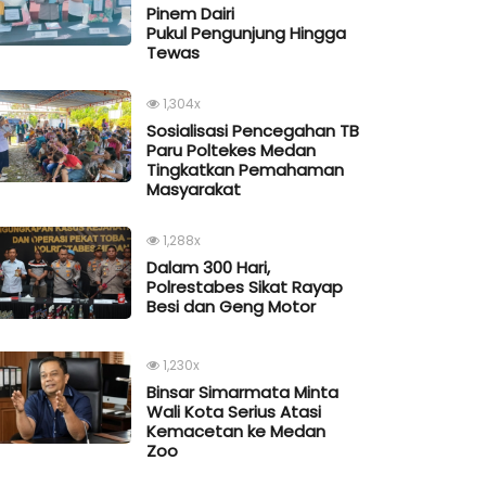
Pinem Dairi
Pukul Pengunjung Hingga
Tewas
1,304x
Sosialisasi Pencegahan TB
Paru Poltekes Medan
Tingkatkan Pemahaman
Masyarakat
1,288x
Dalam 300 Hari,
Polrestabes Sikat Rayap
Besi dan Geng Motor
1,230x
Binsar Simarmata Minta
Wali Kota Serius Atasi
Kemacetan ke Medan
Zoo