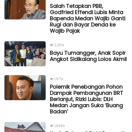
Salah Tetapkan PBB,
Godfried Effendi Lubis Minta
Bapenda Medan Wajib Ganti
Rugi dan Bayar Denda ke
Wajib Pajak
2,261x
Bayu Tumangger, Anak Sopir
Angkot Sidikalang Lolos Akmil
1,971x
Polemik Penebangan Pohon
Dampak Pembangunan BRT
Berlanjut, Rizki Lubis: DLH
Medan Jangan Suka ‘Buang
Badan’
1,948x