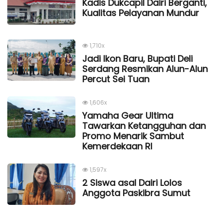
Kadis Dukcapil Dairi Berganti,
Kualitas Pelayanan Mundur
1,710x
Jadi Ikon Baru, Bupati Deli
Serdang Resmikan Alun-Alun
Percut Sei Tuan
1,606x
Yamaha Gear Ultima
Tawarkan Ketangguhan dan
Promo Menarik Sambut
Kemerdekaan Rl
1,597x
2 Siswa asal Dairi Lolos
Anggota Paskibra Sumut