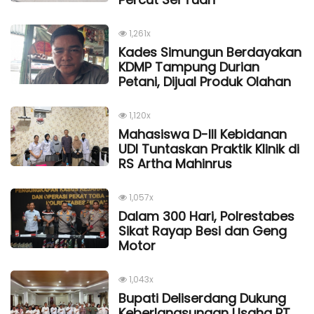
1,261x
Kades Simungun Berdayakan
KDMP Tampung Durian
Petani, Dijual Produk Olahan
1,120x
Mahasiswa D-III Kebidanan
UDI Tuntaskan Praktik Klinik di
RS Artha Mahinrus
1,057x
Dalam 300 Hari, Polrestabes
Sikat Rayap Besi dan Geng
Motor
1,043x
Bupati Deliserdang Dukung
Keberlangsungan Usaha PT