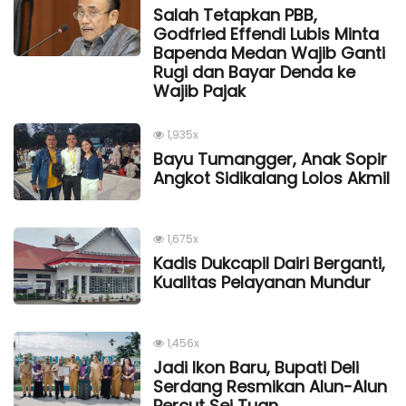
Salah Tetapkan PBB,
Godfried Effendi Lubis Minta
Bapenda Medan Wajib Ganti
Rugi dan Bayar Denda ke
Wajib Pajak
1,935x
Bayu Tumangger, Anak Sopir
Angkot Sidikalang Lolos Akmil
1,675x
Kadis Dukcapil Dairi Berganti,
Kualitas Pelayanan Mundur
1,456x
Jadi Ikon Baru, Bupati Deli
Serdang Resmikan Alun-Alun
Percut Sei Tuan