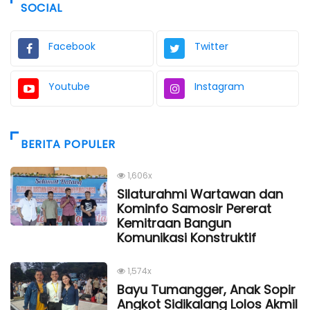
SOCIAL
Facebook
Twitter
Youtube
Instagram
BERITA POPULER
1,606x
Silaturahmi Wartawan dan
Kominfo Samosir Pererat
Kemitraan Bangun
Komunikasi Konstruktif
1,574x
Bayu Tumangger, Anak Sopir
Angkot Sidikalang Lolos Akmil