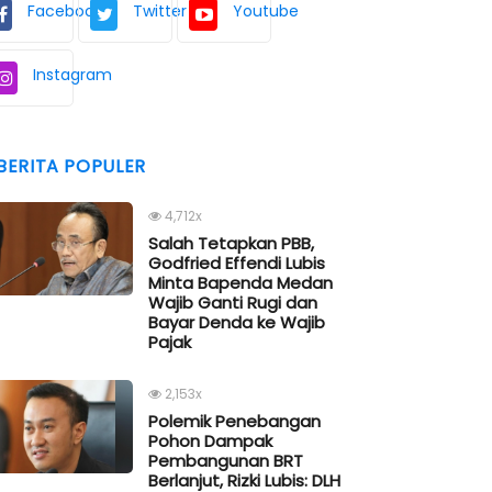
Facebook
Twitter
Youtube
Instagram
BERITA POPULER
4,712x
Salah Tetapkan PBB,
Godfried Effendi Lubis
Minta Bapenda Medan
Wajib Ganti Rugi dan
Bayar Denda ke Wajib
Pajak
2,153x
Polemik Penebangan
Pohon Dampak
Pembangunan BRT
Berlanjut, Rizki Lubis: DLH