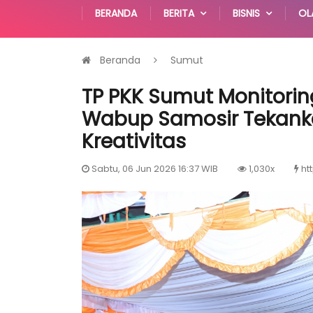
BERANDA
BERITA
BISNIS
OL
Beranda
Sumut
TP PKK Sumut Monitorin
Wabup Samosir Tekank
Kreativitas
Sabtu, 06 Jun 2026 16:37 WIB
1,030x
ht