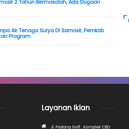
amosir 2 Tahun Bermasalah, Ada Dugaan
mpa Air Tenaga Surya Di Samosir, Pemkab
utan Program
Layanan Iklan
Jl. Padang Golf , Komplek CBD