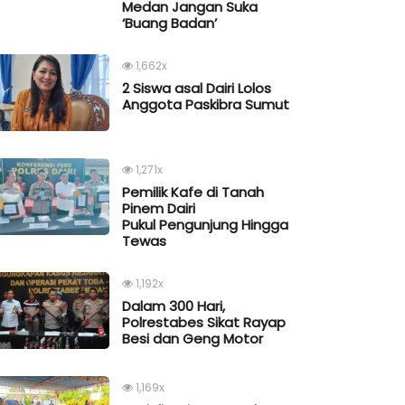
Medan Jangan Suka
‘Buang Badan’
1,662x
2 Siswa asal Dairi Lolos
Anggota Paskibra Sumut
1,271x
Pemilik Kafe di Tanah
Pinem Dairi
Pukul Pengunjung Hingga
Tewas
1,192x
Dalam 300 Hari,
Polrestabes Sikat Rayap
Besi dan Geng Motor
1,169x