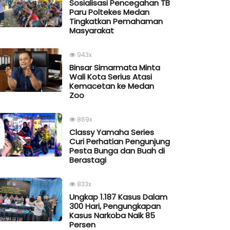
Sosialisasi Pencegahan TB
Paru Poltekes Medan
Tingkatkan Pemahaman
Masyarakat
943x
Binsar Simarmata Minta
Wali Kota Serius Atasi
Kemacetan ke Medan
Zoo
869x
Classy Yamaha Series
Curi Perhatian Pengunjung
Pesta Bunga dan Buah di
Berastagi
833x
Ungkap 1.187 Kasus Dalam
300 Hari, Pengungkapan
Kasus Narkoba Naik 85
Persen