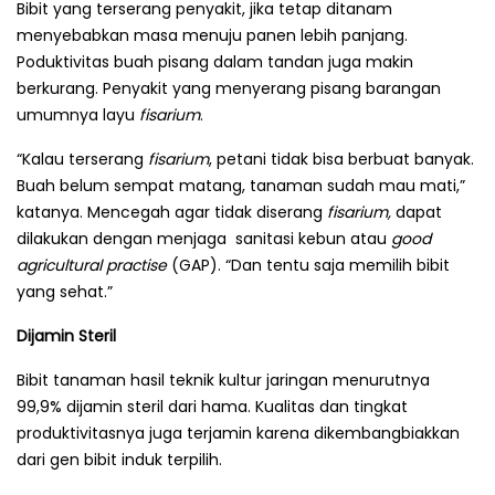
Bibit yang terserang penyakit, jika tetap ditanam
menyebabkan masa menuju panen lebih panjang.
Poduktivitas buah pisang dalam tandan juga makin
berkurang. Penyakit yang menyerang pisang barangan
umum­nya layu
fisarium
.
“Kalau terserang
fisarium
, petani tidak bisa berbuat banyak.
Buah belum sempat matang, tanaman sudah mau mati,”
katanya. Mencegah agar tidak diserang
fisarium,
dapat
dilakukan dengan menjaga sanitasi kebun atau
good
agricultural practise
(GAP). “Dan tentu saja memilih bibit
yang sehat.”
Dijamin Steril
Bibit tanaman hasil teknik kultur jaringan menurutnya
99,9% dijamin steril dari hama. Kualitas dan tingkat
produkti­vi­tas­nya juga terjamin karena dikembang­biakkan
dari gen bibit induk terpilih.