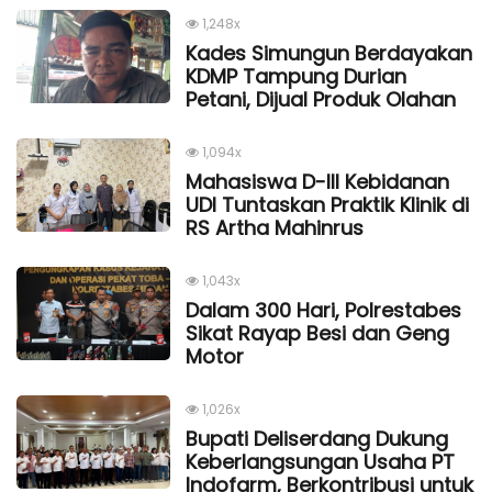
1,248x
Kades Simungun Berdayakan
KDMP Tampung Durian
Petani, Dijual Produk Olahan
1,094x
Mahasiswa D-III Kebidanan
UDI Tuntaskan Praktik Klinik di
RS Artha Mahinrus
1,043x
Dalam 300 Hari, Polrestabes
Sikat Rayap Besi dan Geng
Motor
1,026x
Bupati Deliserdang Dukung
Keberlangsungan Usaha PT
Indofarm, Berkontribusi untuk