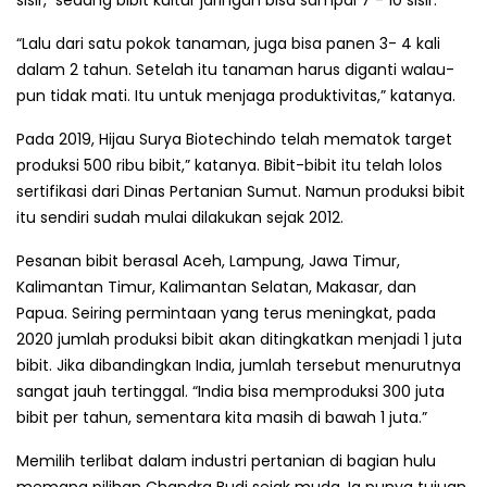
“Lalu dari satu pokok tanaman, juga bisa panen 3- 4 kali
dalam 2 tahun. Setelah itu tanaman harus diganti walau­
pun tidak mati. Itu untuk menjaga produk­ti­vitas,” katanya.
Pada 2019, Hijau Surya Biotechindo telah mematok target
produksi 500 ribu bibit,” katanya. Bibit-bibit itu telah lolos
sertifikasi dari Dinas Pertanian Sumut. Namun produksi bibit
itu sendiri sudah mulai dilakukan sejak 2012.
Pesanan bibit berasal Aceh, Lampung, Jawa Timur,
Kalimantan Timur, Kaliman­tan Selatan, Makasar, dan
Papua. Seiring permintaan yang terus meningkat, pada
2020 jumlah produksi bibit akan ditingkat­kan menjadi 1 juta
bibit. Jika dibanding­kan India, jumlah tersebut menurutnya
sangat jauh tertinggal. “India bisa mem­pro­duksi 300 juta
bibit per tahun, sementa­ra kita masih di bawah 1 juta.”
Memilih terlibat dalam industri pertani­an di bagian hulu
memang pilihan Chan­dra Budi sejak muda. Ia punya tujuan