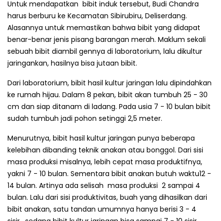
Untuk mendapatkan bibit induk tersebut, Budi Chandra
harus berburu ke Kecamatan Sibirubiru, Deliserdang.
Alasannya untuk memastikan bahwa bibit yang didapat
benar-benar jenis pisang barangan merah. Maklum sekali
sebuah bibit diambil gennya di laboratorium, lalu dikultur
jaringankan, hasilnya bisa jutaan bibit.
Dari laboratorium, bibit hasil kultur jaringan lalu dipindahkan
ke rumah hijau. Dalam 8 pekan, bibit akan tumbuh 25 - 30
cm dan siap ditanam di ladang. Pada usia 7 - 10 bulan bibit
sudah tumbuh jadi pohon setinggi 2,5 meter.
Menurutnya, bibit hasil kultur jaringan punya beberapa
kelebihan dibanding teknik anakan atau bonggol. Dari sisi
masa produksi misalnya, lebih cepat masa produktifnya,
yakni 7 - 10 bulan. Semen­tara bibit anakan butuh waktu12 -
14 bulan. Artinya ada selisah masa produksi 2 sampai 4
bulan. Lalu dari sisi produkti­vitas, buah yang dihasilkan dari
bibit anakan, satu tandan umumnya hanya berisi 3 - 4
sisir, sedang bibit kultur jaringan bisa sampai 7 - 10 sisir.