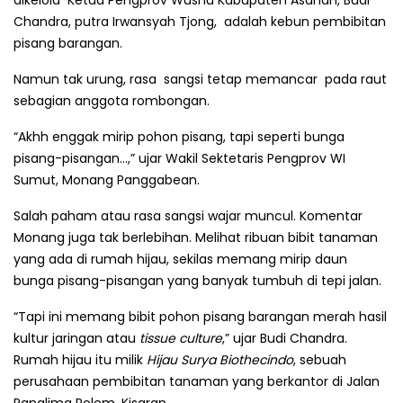
Chandra, putra Irwansyah Tjong, adalah kebun pembibitan
pisang barangan.
Namun tak urung, rasa sangsi tetap me­man­car pada raut
sebagian anggota rom­bongan.
“Akhh enggak mirip pohon pisang, tapi seperti bunga
pisang-pisangan...,” ujar Wakil Sektetaris Pengprov WI
Sumut, Monang Panggabean.
Salah paham atau rasa sangsi wajar muncul. Komentar
Monang juga tak berlebihan. Melihat ribuan bibit tanaman
yang ada di rumah hijau, sekilas memang mirip daun
bunga pisang-pisangan yang banyak tumbuh di tepi jalan.
“Tapi ini memang bibit pohon pisang barangan merah hasil
kultur jaringan atau
tissue culture
,” ujar Budi Chandra.
Rumah hijau itu milik
Hijau Surya Biothecindo
, sebuah
perusahaan pembibitan tanaman yang berkantor di Jalan
Panglima Polem, Kisaran.