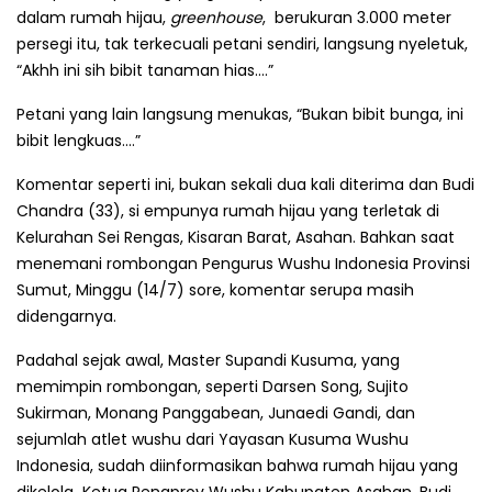
dalam rumah hijau,
greenhouse
, berukuran 3.000 meter
persegi itu, tak terkecuali petani sendiri, langsung nyeletuk,
“Akhh ini sih bibit tanaman hias....”
Petani yang lain langsung menukas, “Bukan bibit bunga, ini
bibit lengkuas....”
Komentar seperti ini, bukan sekali dua kali diterima dan Budi
Chandra (33), si empunya rumah hijau yang terletak di
Kelurahan Sei Rengas, Kisaran Barat, Asahan. Bahkan saat
menemani rombong­an Pengurus Wushu Indonesia Provinsi
Sumut, Minggu (14/7) sore, komentar serupa masih
didengarnya.
Padahal sejak awal, Master Supandi Kusuma, yang
memimpin rombongan, seperti Darsen Song, Sujito
Sukirman, Monang Panggabean, Junaedi Gandi, dan
sejumlah atlet wushu dari Yayasan Kusuma Wushu
Indonesia, sudah diinfor­masi­kan bahwa rumah hijau yang
dikelola Ketua Pengprov Wushu Kabupaten Asahan, Budi