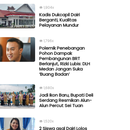
1,904x
Kadis Dukcapil Dairi
Berganti, Kualitas
Pelayanan Mundur
1,796x
Polemik Penebangan
Pohon Dampak
Pembangunan BRT
Berlanjut, Rizki Lubis: DLH
Medan Jangan Suka
‘Buang Badan’
1,680x
Jadi Ikon Baru, Bupati Deli
Serdang Resmikan Alun-
Alun Percut Sei Tuan
1,520x
2 Siswa asal Dairi Lolos