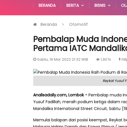
BERANDA
BERITA
BISNIS
OL
Beranda
Otomotif
Pembalap Muda Indones
Pertama IATC Mandalik
Sabtu, 19 Mar 2022 21:32 WIB
1,907x
htt
Reykat Yusuf 
Analisadaily.com, Lombok -
Pembalap muda Ind
Yusuf Fadillah, meraih podium ketiga dalam ra
Mandalika International Street Circuit, Sabtu (19
Memulai balapan dari posisi keempat, Reykat be
Malaysia Hakim Danish dan Ezawa Shinya (Jep