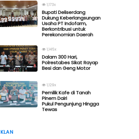
1,173x
Bupati Deliserdang
Dukung Keberlangsungan
Usaha PT Indofarm,
Berkontribusi untuk
Perekonomian Daerah
1,145x
Dalam 300 Hari,
Polrestabes Sikat Rayap
Besi dan Geng Motor
1,129x
Pemilik Kafe di Tanah
Pinem Dairi
Pukul Pengunjung Hingga
Tewas
IKLAN