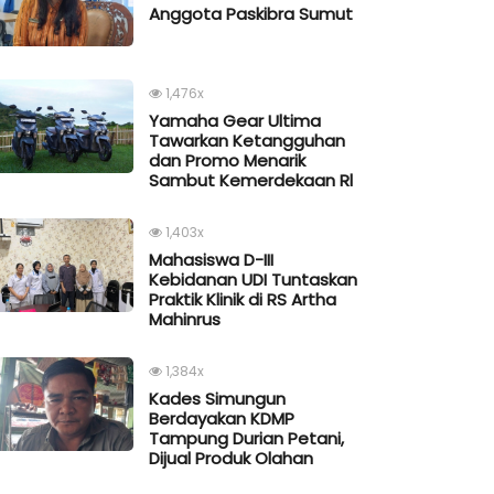
Anggota Paskibra Sumut
1,476x
Yamaha Gear Ultima
Tawarkan Ketangguhan
dan Promo Menarik
Sambut Kemerdekaan Rl
1,403x
Mahasiswa D-III
Kebidanan UDI Tuntaskan
Praktik Klinik di RS Artha
Mahinrus
1,384x
Kades Simungun
Berdayakan KDMP
Tampung Durian Petani,
Dijual Produk Olahan