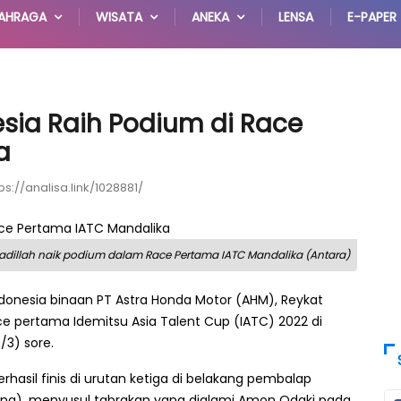
AHRAGA
WISATA
ANEKA
LENSA
E-PAPER
ia Raih Podium di Race
a
ps://analisa.link/1028881/
Fadillah naik podium dalam Race Pertama IATC Mandalika (Antara)
onesia binaan PT Astra Honda Motor (AHM), Reykat
ce pertama Idemitsu Asia Talent Cup (IATC) 2022 di
/3) sore.
rhasil finis di urutan ketiga di belakang pembalap
ang), menyusul tabrakan yang dialami Amon Odaki pada