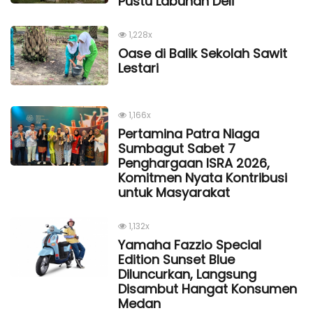
Pustu Labuhan Deli
1,228x
Oase di Balik Sekolah Sawit
Lestari
1,166x
Pertamina Patra Niaga
Sumbagut Sabet 7
Penghargaan ISRA 2026,
Komitmen Nyata Kontribusi
untuk Masyarakat
1,132x
Yamaha Fazzio Special
Edition Sunset Blue
Diluncurkan, Langsung
Disambut Hangat Konsumen
Medan