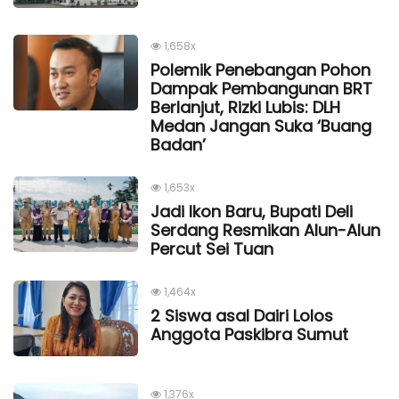
1,658x
Polemik Penebangan Pohon
Dampak Pembangunan BRT
Berlanjut, Rizki Lubis: DLH
Medan Jangan Suka ‘Buang
Badan’
1,653x
Jadi Ikon Baru, Bupati Deli
Serdang Resmikan Alun-Alun
Percut Sei Tuan
1,464x
2 Siswa asal Dairi Lolos
Anggota Paskibra Sumut
1,376x