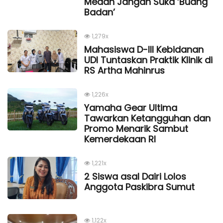
Medan Jangan Suka ‘Buang
Badan’
1,279x
Mahasiswa D-III Kebidanan
UDI Tuntaskan Praktik Klinik di
RS Artha Mahinrus
1,226x
Yamaha Gear Ultima
Tawarkan Ketangguhan dan
Promo Menarik Sambut
Kemerdekaan Rl
1,221x
2 Siswa asal Dairi Lolos
Anggota Paskibra Sumut
1,122x