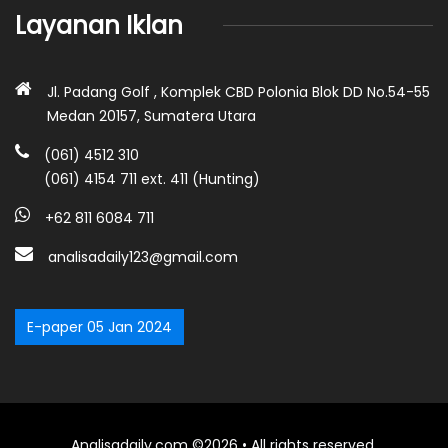
Layanan Iklan
Jl. Padang Golf , Komplek CBD Polonia Blok DD No.54-55
Medan 20157, Sumatera Utara
(061) 4512 310
(061) 4154 711 ext. 411 (Hunting)
+62 811 6084 711
analisadaily123@gmail.com
E-paper 05 Jan 2024
Analisadaily.com ©2026 • All rights reserved.