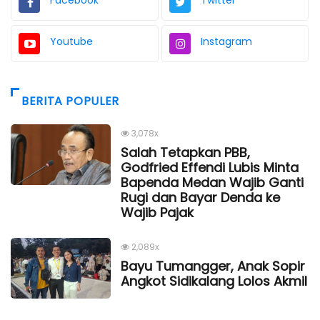
Youtube
Instagram
BERITA POPULER
3,078x
Salah Tetapkan PBB,
Godfried Effendi Lubis Minta
Bapenda Medan Wajib Ganti
Rugi dan Bayar Denda ke
Wajib Pajak
2,089x
Bayu Tumangger, Anak Sopir
Angkot Sidikalang Lolos Akmil