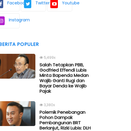
Facebook
Twitter
Youtube
Instagram
BERITA POPULER
5,499x
Salah Tetapkan PBB,
Godfried Effendi Lubis
Minta Bapenda Medan
Wajib Ganti Rugi dan
Bayar Denda ke Wajib
Pajak
3,380x
Polemik Penebangan
Pohon Dampak
Pembangunan BRT
Berlanjut, Rizki Lubis: DLH