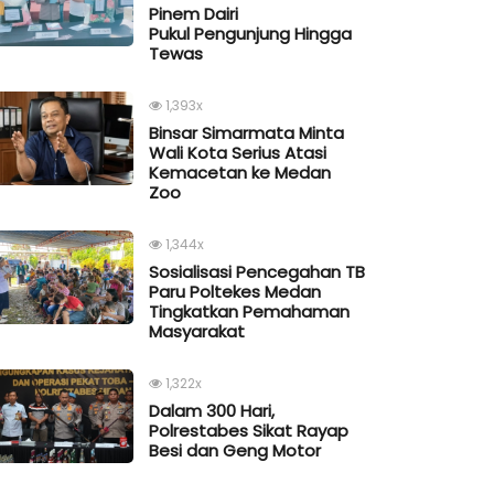
Pinem Dairi
Pukul Pengunjung Hingga
Tewas
1,393x
Binsar Simarmata Minta
Wali Kota Serius Atasi
Kemacetan ke Medan
Zoo
1,344x
Sosialisasi Pencegahan TB
Paru Poltekes Medan
Tingkatkan Pemahaman
Masyarakat
1,322x
Dalam 300 Hari,
Polrestabes Sikat Rayap
Besi dan Geng Motor