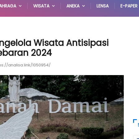
AHRAGA
WISATA
ANEKA
LENSA
E-PAPER
gelola Wisata Antisipasi
Lebaran 2024
ps://analisa.link/1050954/