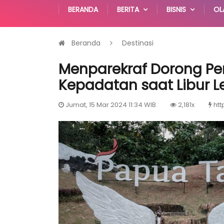
BERANDA
BERITA
BISNIS
OL
Beranda
Destinasi
Menparekraf Dorong Pen
Kepadatan saat Libur 
Jumat, 15 Mar 2024 11:34 WIB
2,181x
htt