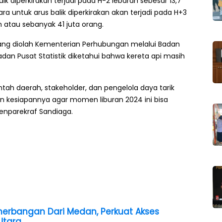
 diperkirakan terjadi pada H-2 lebaran sebesar 13,7
a untuk arus balik diperkirakan akan terjadi pada H+3
n atau sebanyak 41 juta orang.
yang diolah Kementerian Perhubungan melalui Badan
dan Pusat Statistik diketahui bahwa kereta api masih
tah daerah, stakeholder, dan pengelola daya tarik
n kesiapannya agar momen liburan 2024 ini bisa
enparekraf Sandiaga.
erbangan Dari Medan, Perkuat Akses
Utara