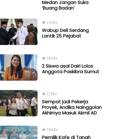
Medan Jangan Suka
‘Buang Badan’
2,410x
Wabup Deli Serdang
Lantik 25 Pejabat
1,924x
2 Siswa asal Dairi Lolos
Anggota Paskibra Sumut
1,726x
Sempat jadi Pekerja
Proyek, Andika Nainggolan
Akhirnya Masuk Akmil AD
1,444x
Pemilik Kafe di Tanah