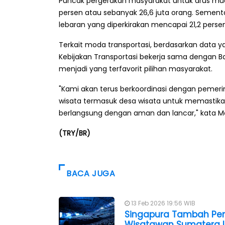
Puncak pergerakan masyarakat untuk arus mudik
persen atau sebanyak 26,6 juta orang. Sementar
lebaran yang diperkirakan mencapai 21,2 perse
Terkait moda transportasi, berdasarkan data 
Kebijakan Transportasi bekerja sama dengan Ba
menjadi yang terfavorit pilihan masyarakat.
"Kami akan terus berkoordinasi dengan pemerin
wisata termasuk desa wisata untuk memastika
berlangsung dengan aman dan lancar," kata M
(TRY/BR)
BACA JUGA
13 Feb 2026 19:56 WIB
Singapura Tambah Pen
Wisatawan Sumatera 