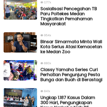
1,177x
Sosialisasi Pencegahan TB
Paru Poltekes Medan
Tingkatkan Pemahaman
Masyarakat
954x
Binsar Simarmata Minta Wali
Kota Serius Atasi Kemacetan
ke Medan Zoo
880x
Classy Yamaha Series Curi
Perhatian Pengunjung Pesta
Bunga dan Buah di Berastagi
841x
Ungkap 1.187 Kasus Dalam
300 Hari, Pengungkapan