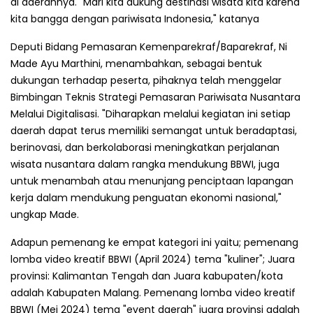
di daerahnya. "Mari kita dukung destinasi wisata kita karena
kita bangga dengan pariwisata Indonesia," katanya
Deputi Bidang Pemasaran Kemenparekraf/Baparekraf, Ni
Made Ayu Marthini, menambahkan, sebagai bentuk
dukungan terhadap peserta, pihaknya telah menggelar
Bimbingan Teknis Strategi Pemasaran Pariwisata Nusantara
Melalui Digitalisasi. "Diharapkan melalui kegiatan ini setiap
daerah dapat terus memiliki semangat untuk beradaptasi,
berinovasi, dan berkolaborasi meningkatkan perjalanan
wisata nusantara dalam rangka mendukung BBWI, juga
untuk menambah atau menunjang penciptaan lapangan
kerja dalam mendukung penguatan ekonomi nasional,"
ungkap Made.
Adapun pemenang ke empat kategori ini yaitu; pemenang
lomba video kreatif BBWI (April 2024) tema "kuliner"; Juara
provinsi: Kalimantan Tengah dan Juara kabupaten/kota
adalah Kabupaten Malang. Pemenang lomba video kreatif
BBWI (Mei 2024) tema "event daerah" juara provinsi adalah