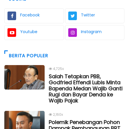
Facebook
Twitter
Youtube
Instagram
BERITA POPULER
4,725x
Salah Tetapkan PBB,
Godfried Effendi Lubis Minta
Bapenda Medan Wajib Ganti
Rugi dan Bayar Denda ke
Wajib Pajak
2,160x
Polemik Penebangan Pohon
Dampak Pembangunan BRT