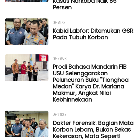
Kasus Narkoba Naik 85
Persen
817x
Kabid Labfor: Ditemukan GSR
Pada Tubuh Korban
790x
Prodi Bahasa Mandarin FIB
USU Selenggarakan
Peluncuran Buku "Tionghoa
Medan" Karya Dr. Mariana
Makmur, Angkat Nilai
Kebhinnekaan
763x
Dokter Forensik: Bagian Mata
Korban Lebam, Bukan Bekas
Kekerasan, Mata Seperti