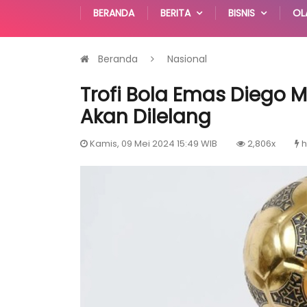
BERANDA
BERITA
BISNIS
OL
Beranda
Nasional
Trofi Bola Emas Diego M
Akan Dilelang
Kamis, 09 Mei 2024 15:49 WIB
2,806x
h