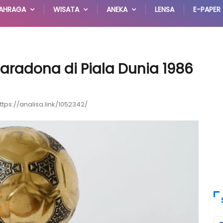
AHRAGA
WISATA
ANEKA
LENSA
E-PAPER
aradona di Piala Dunia 1986
ttps://analisa.link/1052342/