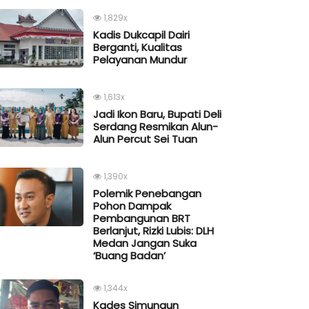
1,829x
Kadis Dukcapil Dairi
Berganti, Kualitas
Pelayanan Mundur
1,613x
Jadi Ikon Baru, Bupati Deli
Serdang Resmikan Alun-
Alun Percut Sei Tuan
1,390x
Polemik Penebangan
Pohon Dampak
Pembangunan BRT
Berlanjut, Rizki Lubis: DLH
Medan Jangan Suka
‘Buang Badan’
1,344x
Kades Simungun