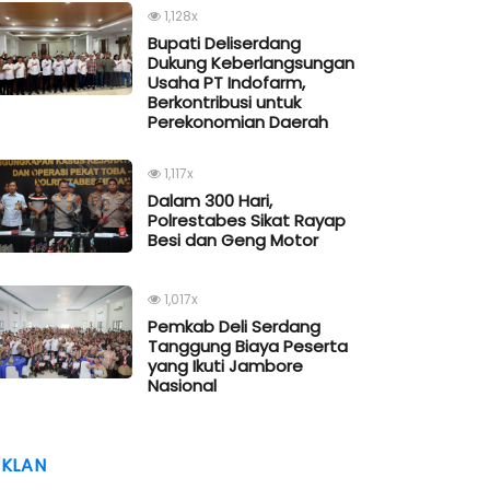
1,128x
Bupati Deliserdang
Dukung Keberlangsungan
Usaha PT Indofarm,
Berkontribusi untuk
Perekonomian Daerah
1,117x
Dalam 300 Hari,
Polrestabes Sikat Rayap
Besi dan Geng Motor
1,017x
Pemkab Deli Serdang
Tanggung Biaya Peserta
yang Ikuti Jambore
Nasional
IKLAN