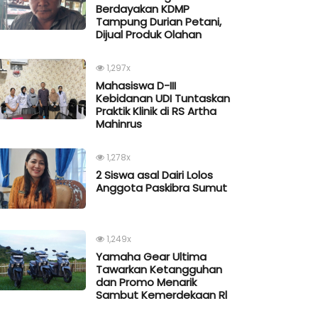
Berdayakan KDMP
Tampung Durian Petani,
Dijual Produk Olahan
1,297x
Mahasiswa D-III
Kebidanan UDI Tuntaskan
Praktik Klinik di RS Artha
Mahinrus
1,278x
2 Siswa asal Dairi Lolos
Anggota Paskibra Sumut
1,249x
Yamaha Gear Ultima
Tawarkan Ketangguhan
dan Promo Menarik
Sambut Kemerdekaan Rl