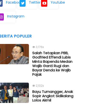
Facebook
Twitter
Youtube
Instagram
BERITA POPULER
3,176x
Salah Tetapkan PBB,
Godfried Effendi Lubis
Minta Bapenda Medan
Wajib Ganti Rugi dan
Bayar Denda ke Wajib
Pajak
2,102x
Bayu Tumangger, Anak
Sopir Angkot Sidikalang
Lolos Akmil