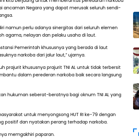
ini kita berjuang untuk memberantas peredaran narkoba
gai ancaman Negara yang dapat merusak seluruh sendi-
angsa.
iri namun perlu adanya sinergitas dari seluruh elemen
oh agama, nelayan dan pelaku usaha di laut.
instansi Pemerintah khususnya yang berada di laut
knya narkoba dari jalur laut,” ujarnya.
prajurit khususnya prajurit TNI AL untuk tidak terbersit
mbantu dalam perederan narkoba baik secara langsung
kan hukuman seberat-beratnya bagi oknum TNI AL yang
masyarakat untuk menyongsong HUT RI ke-79 dengan
g positif dan nyatakan perang terhadap narkoba.
apnya memgakhiri paparan.