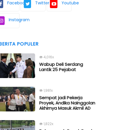
Facebook
Twitter
Youtube
Instagram
BERITA POPULER
4,016x
Wabup Deli Serdang
Lantik 25 Pejabat
1,981x
Sempat jadi Pekerja
Proyek, Andika Nainggolan
Akhirnya Masuk Akmil AD
1,822x