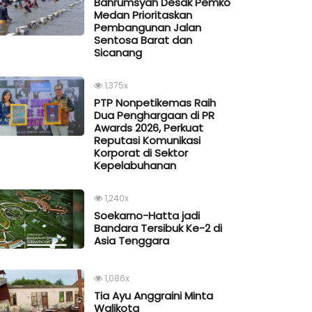
Bahrumsyah Desak Pemko
Medan Prioritaskan
Pembangunan Jalan
Sentosa Barat dan
Sicanang
1,375x
PTP Nonpetikemas Raih
Dua Penghargaan di PR
Awards 2026, Perkuat
Reputasi Komunikasi
Korporat di Sektor
Kepelabuhanan
1,240x
Soekarno-Hatta jadi
Bandara Tersibuk Ke-2 di
Asia Tenggara
1,086x
Tia Ayu Anggraini Minta
Walikota