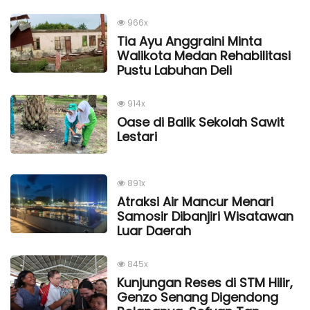
966x
Tia Ayu Anggraini Minta
Walikota Medan Rehabilitasi
Pustu Labuhan Deli
914x
Oase di Balik Sekolah Sawit
Lestari
891x
Atraksi Air Mancur Menari
Samosir Dibanjiri Wisatawan
Luar Daerah
845x
Kunjungan Reses di STM Hilir,
Genzo Senang Digendong